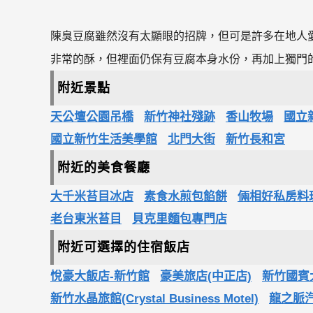
陳臭豆腐雖然沒有太顯眼的招牌，但可是許多在地人
非常的酥，但裡面仍保有豆腐本身水份，再加上獨門
附近景點
天公壇公園吊橋
新竹神社殘跡
香山牧場
國立
國立新竹生活美學館
北門大街
新竹長和宮
附近的美食餐廳
大千米苔目冰店
素食水煎包餡餅
倆相好私房料
老台東米苔目
貝克里麵包專門店
附近可選擇的住宿飯店
悅豪大飯店-新竹館
豪美旅店(中正店)
新竹國賓大飯
新竹水晶旅館(Crystal Business Motel)
龍之脈