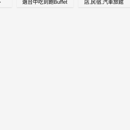
、
選台中吃到飽Buffet
店,民宿,汽車旅館
、
自助餐廳
(訂房,找住宿,找民
白
宿)
燒
壽
火