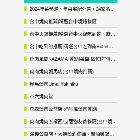
2024年菜預購、年菜宅配外帶，24家名店年菜推薦整理，圍爐輕鬆上菜團圓趣
台中燒肉推薦|精選台中燒烤餐廳
台中火鍋推薦|精選台中火鍋吃到飽、麻辣鍋、鴛鴦鍋、石頭火鍋、酸菜白肉鍋、海鮮鍋、燒酒雞、麻油雞、壽喜燒等熱門人氣火鍋店!
台中吃到飽推薦|精選台中吃到飽Buffet自助餐廳
燒肉風間KAZAMA-餐點|菜單|價位|訂位資訊
肉肉燒肉朝馬店(台中燒肉推薦)
屋馬燒肉Umai Yakiniku
茶六燒肉堂
森森燒肉公益店-酒吧風燒肉餐廳
肉肉燒肉五權西店|寵物友善餐廳(台中燒肉推薦)
湯棧公益店，大推燒酒雞鍋、麻油雞鍋暖暖有夠補