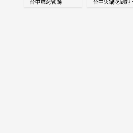
台中燒烤餐廳
台中火鍋吃到飽
麻辣鍋、鴛鴦鍋
石頭火鍋、酸菜
肉鍋、海鮮鍋、
酒雞、麻油雞、
喜燒等熱門人氣
鍋店