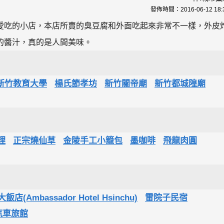
發佈時間：
2016-06-12 18:
愛吃的小店，本店所賣的臭豆腐和外面吃起來非常不一樣，外皮
的醬汁，真的是人間美味。
新竹教育大學
楊氏節孝坊
新竹關帝廟
新竹都城隍廟
理
正宗燒仙草
金陵手工小籠包
墨咖啡
飛龍肉圓
店(Ambassador Hotel Hsinchu)
雷院子民宿
汽車旅館