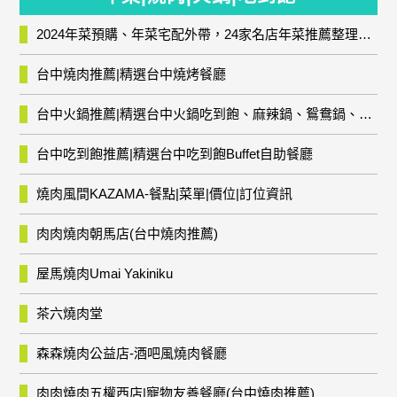
2024年菜預購、年菜宅配外帶，24家名店年菜推薦整理，圍爐輕鬆上菜團圓趣
台中燒肉推薦|精選台中燒烤餐廳
台中火鍋推薦|精選台中火鍋吃到飽、麻辣鍋、鴛鴦鍋、石頭火鍋、酸菜白肉鍋、海鮮鍋、燒酒雞、麻油雞、壽喜燒等熱門人氣火鍋店!
台中吃到飽推薦|精選台中吃到飽Buffet自助餐廳
燒肉風間KAZAMA-餐點|菜單|價位|訂位資訊
肉肉燒肉朝馬店(台中燒肉推薦)
屋馬燒肉Umai Yakiniku
茶六燒肉堂
森森燒肉公益店-酒吧風燒肉餐廳
肉肉燒肉五權西店|寵物友善餐廳(台中燒肉推薦)