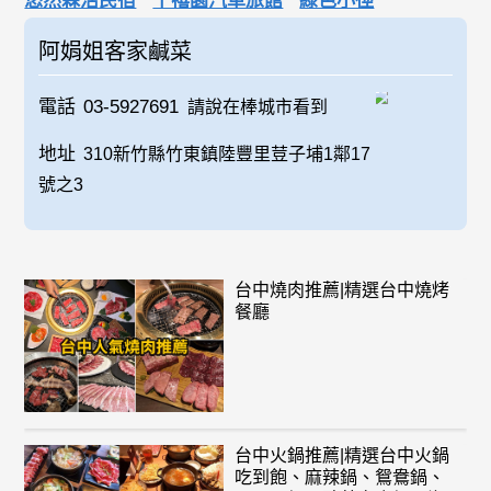
悠然森活民宿
千禧園汽車旅館
綠色小徑
阿娟姐客家鹹菜
電話
03-5927691
請說在棒城市看到
地址
310新竹縣竹東鎮陸豐里荳子埔1鄰17
號之3
台中燒肉推薦|精選台中燒烤
餐廳
台中火鍋推薦|精選台中火鍋
吃到飽、麻辣鍋、鴛鴦鍋、