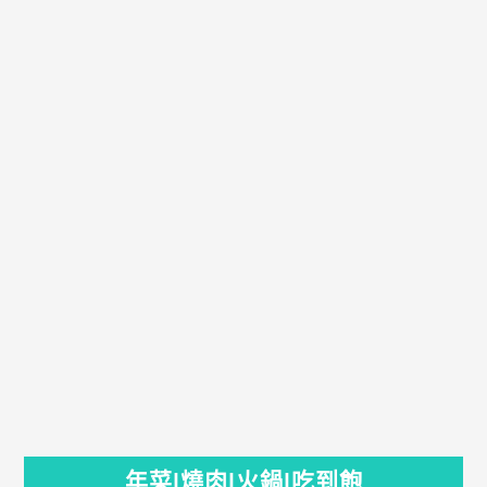
年菜|燒肉|火鍋|吃到飽