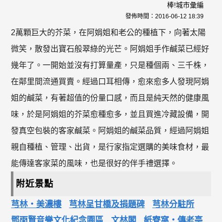
棒!城市彙編
發佈時間：
2016-06-12 18:39
2萬顆巨大的芥菜，在阿娟姐和老公的種植下，向著太陽
微笑，散發出寶石般翠綠的光芒。阿娟姐手作鹹菜已經好
幾年了。一開始並沒有打算量產，只是種個兩、三千株，
在鄰里間流通買賣。經過口耳相傳，愈來愈多人發現阿娟
姐的鹹菜，有著超值的份量口感，而且是純天然的健康風
味，於是阿娟姐的芥菜愈種愈多，並且買進冷藏設備，開
發真空包裝的客家鹹菜。阿娟姐的鹹菜品質，經過阿娟姐
親自種植、管理、出貨，是行家指定選購的美味食材，最
能傳達客家菜的風味，也是很好的伴手禮選擇。
附近景點
芎林‧美濃樓
芎林呈甘橋及捐題碑
芎林分駐所
鄧雨賢音樂文化紀念園區
文林閣
紙寮窩‧傳老亭