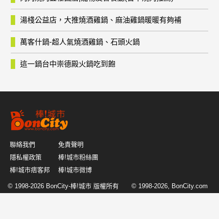
湯棧公益店，大推燒酒雞鍋、麻油雞鍋暖暖有夠補
萬客什鍋-超人氣燒酒雞鍋、石頭火鍋
這一鍋台中崇德殿火鍋吃到飽
聯絡我們
免責聲明
隱私權政策
棒!城市粉絲團
棒!城市痞客邦
棒!城市微博
© 1998-2026
BonCity-棒!城市
版權所有 © 1998-2026, BonCity.com
or its affiliates