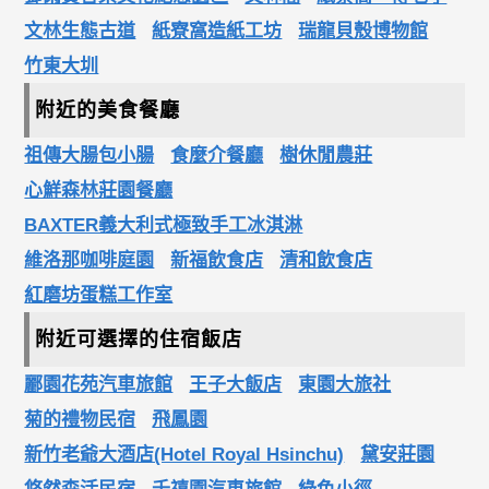
文林生態古道
紙寮窩造紙工坊
瑞龍貝殼博物館
竹東大圳
附近的美食餐廳
祖傳大腸包小腸
食麼介餐廳
樹休閒農莊
心鮮森林莊園餐廳
BAXTER義大利式極致手工冰淇淋
維洛那咖啡庭園
新福飲食店
清和飲食店
紅磨坊蛋糕工作室
附近可選擇的住宿飯店
酈園花苑汽車旅館
王子大飯店
東園大旅社
菊的禮物民宿
飛鳳園
新竹老爺大酒店(Hotel Royal Hsinchu)
黛安莊園