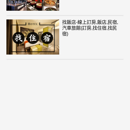
找飯店-線上訂房,飯店,民宿,
汽車旅館(訂房,找住宿,找民
宿)