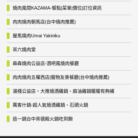
燒肉風間KAZAMA-餐點|菜單|價位|訂位資訊
肉肉燒肉朝馬店(台中燒肉推薦)
屋馬燒肉Umai Yakiniku
茶六燒肉堂
森森燒肉公益店-酒吧風燒肉餐廳
肉肉燒肉五權西店|寵物友善餐廳(台中燒肉推薦)
湯棧公益店，大推燒酒雞鍋、麻油雞鍋暖暖有夠補
萬客什鍋-超人氣燒酒雞鍋、石頭火鍋
這一鍋台中崇德殿火鍋吃到飽