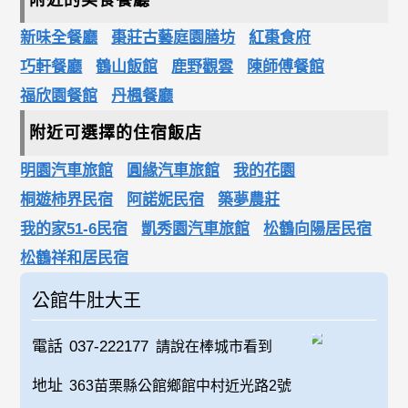
附近的美食餐廳
新味全餐廳
棗莊古藝庭園膳坊
紅棗食府
巧軒餐廳
鶴山飯館
鹿野觀雲
陳師傅餐館
福欣園餐館
丹楓餐廳
附近可選擇的住宿飯店
明園汽車旅館
圓緣汽車旅館
我的花園
桐遊柿界民宿
阿諾妮民宿
築夢農莊
我的家51-6民宿
凱秀園汽車旅館
松鶴向陽居民宿
松鶴祥和居民宿
公館牛肚大王
電話
037-222177
請說在棒城市看到
地址
363苗栗縣公館鄉館中村近光路2號