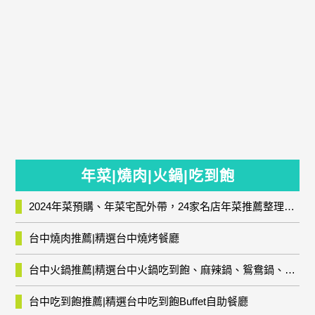
年菜|燒肉|火鍋|吃到飽
2024年菜預購、年菜宅配外帶，24家名店年菜推薦整理，圍爐輕鬆上菜團圓趣
台中燒肉推薦|精選台中燒烤餐廳
台中火鍋推薦|精選台中火鍋吃到飽、麻辣鍋、鴛鴦鍋、石頭火鍋、酸菜白肉鍋、海鮮鍋、燒酒雞、麻油雞、壽喜燒等熱門人氣火鍋店!
台中吃到飽推薦|精選台中吃到飽Buffet自助餐廳