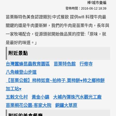
棒!城市彙編
發佈時間：
2016-06-12 18:39
苗栗縣特色美食認證類別:中式餐飲 提供wifi 料理牛肉最
關鍵的還是牛肉要新鮮，我們的牛肉是苗栗牛肉，長年與
一家牧場配合，從源頭就開始做品質的控管:「原味，就
是最好的味道。」
附近景點
台灣蠶蜂昆蟲教育園區
苗栗特色館
行修寺
八角崠登山步道
【苗栗公館】柿柿如意~拍柿子,買柿餅♥柿之鄉柿餅
加工站♥
五榖文化村
黃金小鎮
大補內彈珠汽水觀光工廠
苗栗桐花公園-客家大院
銅鑼大草原