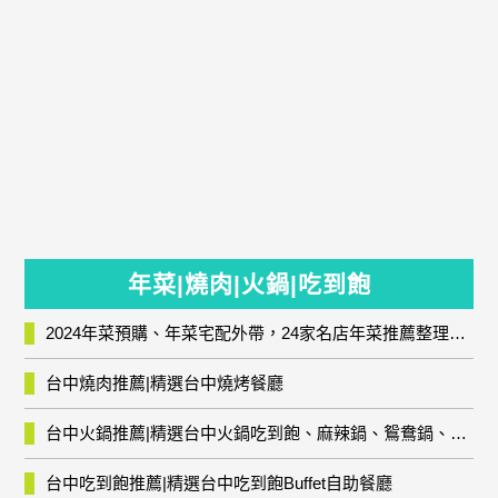
年菜|燒肉|火鍋|吃到飽
2024年菜預購、年菜宅配外帶，24家名店年菜推薦整理，圍爐輕鬆上菜團圓趣
台中燒肉推薦|精選台中燒烤餐廳
台中火鍋推薦|精選台中火鍋吃到飽、麻辣鍋、鴛鴦鍋、石頭火鍋、酸菜白肉鍋、海鮮鍋、燒酒雞、麻油雞、壽喜燒等熱門人氣火鍋店!
台中吃到飽推薦|精選台中吃到飽Buffet自助餐廳