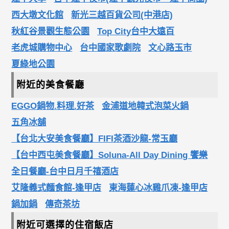
西大墩文化館
新光三越百貨公司(中港店)
秋紅谷景觀生態公園
Top City台中大遠百
老虎城購物中心
台中國家歌劇院
文心路玉市
夏綠地公園
附近的美食餐廳
EGGO鍋物.料理.好茶
金浦道地韓式泡菜火鍋
五角冰舖
【台北大安美食餐廳】FIFI茶酒沙龍-常玉廳
【台中西屯美食餐廳】Soluna-All Day Dining 饗樂
全日餐廳-台中日月千禧酒店
艾隆義式麵食館-逢甲店
東海蓮心冰雞爪凍-逢甲店
鍋加鍋
傳奇茶坊
附近可選擇的住宿飯店