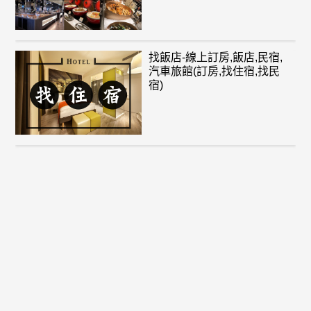
找飯店-線上訂房,飯店,民宿,
汽車旅館(訂房,找住宿,找民
宿)