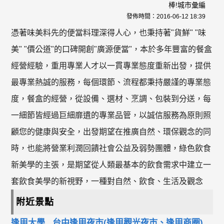
棒!城市彙編
發佈時間：
2016-06-12 18:39
憑著味美料先的便當料理深得人心，也秉持著"貨鮮" "味
美" "價公道"的口碑開創"廣源便當"，本於多年豐富的餐盒
經營經驗，重用專業人才以一貫專業態度重新出發，提供
最專業熱誠的服務，每個環節、流程都秉持嚴謹的專業態
度，餐盒的經營，從設備、選材、烹調、包裝到分送，每
一細節皆經過巨細靡遺的專業品管，以誠信服務為原則照
顧您的健康與安全，出發期望在推廣自然、環保觀念的同
時，也能將營業利潤回饋社會公益及弱勢團體，綠色飲食
新美學的主張，是期望從人類最基本的飲食需求中建立一
套飲食美學的新視野，一種對自然、飲食、生活及觀念
附近景點
逢甲大學
台中逢甲夜市(逢甲觀光夜市、逢甲商圈)