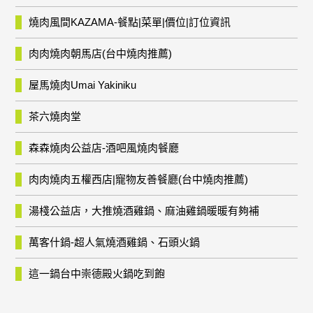
燒肉風間KAZAMA-餐點|菜單|價位|訂位資訊
肉肉燒肉朝馬店(台中燒肉推薦)
屋馬燒肉Umai Yakiniku
茶六燒肉堂
森森燒肉公益店-酒吧風燒肉餐廳
肉肉燒肉五權西店|寵物友善餐廳(台中燒肉推薦)
湯棧公益店，大推燒酒雞鍋、麻油雞鍋暖暖有夠補
萬客什鍋-超人氣燒酒雞鍋、石頭火鍋
這一鍋台中崇德殿火鍋吃到飽