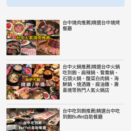
台中燒肉推薦|精選台中燒烤
餐廳
台中火鍋推薦|精選台中火鍋
吃到飽、麻辣鍋、鴛鴦鍋、
石頭火鍋、酸菜白肉鍋、海
鮮鍋、燒酒雞、麻油雞、壽
喜燒等熱門人氣火鍋店
台中吃到飽推薦|精選台中吃
到飽Buffet自助餐廳