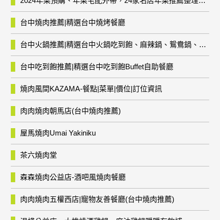
2024年菜預購、年菜宅配外帶，24家名店年菜推薦整理，圍爐輕鬆上菜團圓趣
台中燒肉推薦|精選台中燒烤餐廳
台中火鍋推薦|精選台中火鍋吃到飽、麻辣鍋、鴛鴦鍋、石頭火鍋、酸菜白肉鍋、海鮮鍋、燒酒雞、麻油雞、壽喜燒等熱門人氣火鍋店!
台中吃到飽推薦|精選台中吃到飽Buffet自助餐廳
燒肉風間KAZAMA-餐點|菜單|價位|訂位資訊
肉肉燒肉朝馬店(台中燒肉推薦)
屋馬燒肉Umai Yakiniku
茶六燒肉堂
森森燒肉公益店-酒吧風燒肉餐廳
肉肉燒肉五權西店|寵物友善餐廳(台中燒肉推薦)