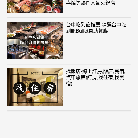
喜燒等熱門人氣火鍋店
台中吃到飽推薦|精選台中吃
到飽Buffet自助餐廳
找飯店-線上訂房,飯店,民宿,
汽車旅館(訂房,找住宿,找民
宿)