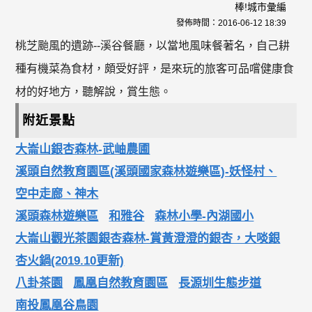
棒!城市彙編
發佈時間：
2016-06-12 18:39
桃芝颱風的遺跡--溪谷餐廳，以當地風味餐著名，自己耕
種有機菜為食材，頗受好評，是來玩的旅客可品嚐健康食
材的好地方，聽解說，賞生態。
附近景點
大崙山銀杏森林-武岫農圃
溪頭自然教育園區(溪頭國家森林遊樂區)-妖怪村、
空中走廊、神木
溪頭森林遊樂區
和雅谷
森林小學-內湖國小
大崙山觀光茶園銀杏森林-賞黃澄澄的銀杏，大啖銀
杏火鍋(2019.10更新)
八卦茶園
鳳凰自然教育園區
長源圳生態步道
南投鳳凰谷鳥園