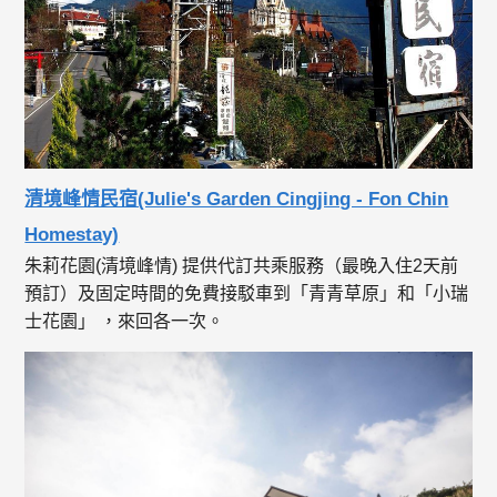
清境峰情民宿(Julie's Garden Cingjing - Fon Chin
Homestay)
朱莉花園(清境峰情) 提供代訂共乘服務（最晚入住2天前
預訂）及固定時間的免費接駁車到「青青草原」和「小瑞
士花園」 ，來回各一次。