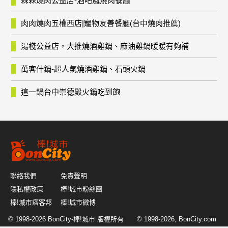
森森燒肉公益店-酒吧風燒肉餐廳
肉肉燒肉五權西店|寵物友善餐廳(台中燒肉推薦)
湯棧公益店，大推燒酒雞鍋、麻油雞鍋暖暖有夠補
萬客什鍋-超人氣燒酒雞鍋、石頭火鍋
這一鍋台中崇德殿火鍋吃到飽
聯絡我們
免責聲明
隱私權政策
棒!城市粉絲團
棒!城市痞客邦
棒!城市微博
© 1998-2026
BonCity-棒!城市
版權所有 © 1998-2026, BonCity.com