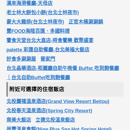
漢來海港餐廳-天母店
老士林大餅包小餅(台北士林夜市)
豪大大雞排(台北士林夜市)
正官木桶涮涮鍋
豐FOOD海陸百匯．多國料理
饗食天堂台北大直店-時食饗樂 歡聚盛宴
palette 彩匯自助餐廳-台北美福大飯店
好食多涮涮屋
晉家門
台北晶華酒店-栢麗廳自助午晚餐 Buffet 吃到飽餐廳
｜台北自助Buffet吃到飽餐廳
附近可選擇的住宿飯店
北投麗禧溫泉酒店(Grand View Resort Beitou)
北投春天溫泉酒店(Spring City Resort)
南美大飯店
立德北投溫泉飯店
荷豐溫泉會館(Nine Plus Spa Hot Spring Hotel)