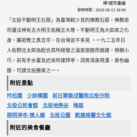
棒!城市彙編
發佈時間：
2016-06-12 18:49
「北投不動明王石窟」為臺灣較少見的佛教石窟，佛教密
宗護法神有五大明王佑稱五大尊，不動明王為大如來之化
身，屬密教之真言宗，在台灣並不多見 。一九二五年日
人佐野庄太郎為配合其所經營之溫泉旅館而倡建，規模小
巧，前有手水臺及近來所建拜亭，洞旁清泉飛瀑，景色幽
雅，可謂北投勝景之一。
附近景點
吟松閣
少帥禪園
前日軍衛戍醫院北投分院
北投公民會館
北投地熱谷
梅庭
照明淨寺-情人廟
北投公園
凱達格蘭文化館
附近的美食餐廳