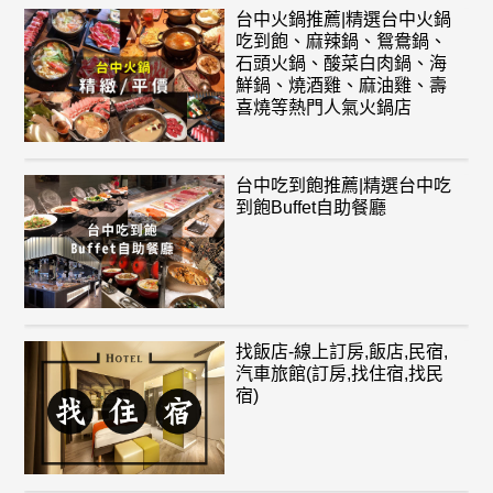
台中火鍋推薦|精選台中火鍋
吃到飽、麻辣鍋、鴛鴦鍋、
石頭火鍋、酸菜白肉鍋、海
鮮鍋、燒酒雞、麻油雞、壽
喜燒等熱門人氣火鍋店
台中吃到飽推薦|精選台中吃
到飽Buffet自助餐廳
找飯店-線上訂房,飯店,民宿,
汽車旅館(訂房,找住宿,找民
宿)