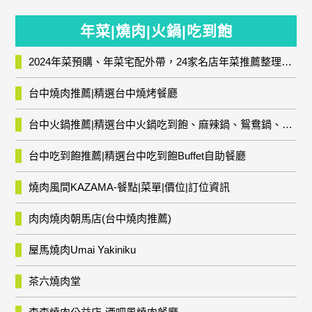
年菜|燒肉|火鍋|吃到飽
2024年菜預購、年菜宅配外帶，24家名店年菜推薦整理，圍爐輕鬆上菜團圓趣
台中燒肉推薦|精選台中燒烤餐廳
台中火鍋推薦|精選台中火鍋吃到飽、麻辣鍋、鴛鴦鍋、石頭火鍋、酸菜白肉鍋、海鮮鍋、燒酒雞、麻油雞、壽喜燒等熱門人氣火鍋店!
台中吃到飽推薦|精選台中吃到飽Buffet自助餐廳
燒肉風間KAZAMA-餐點|菜單|價位|訂位資訊
肉肉燒肉朝馬店(台中燒肉推薦)
屋馬燒肉Umai Yakiniku
茶六燒肉堂