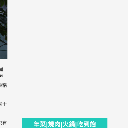
編
49
被稱
景十
只有
年菜|燒肉|火鍋|吃到飽