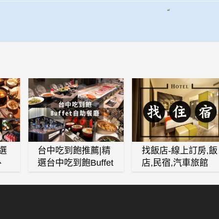
選
台中吃到飽推薦|精
找飯店-線上訂房,飯
、
選台中吃到飽Buffet
店,民宿,汽車旅館
、
自助餐廳
(訂房,找住宿,找民
白
宿)
燒
壽