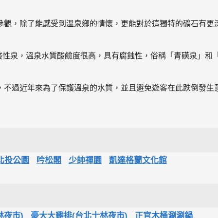
參觀，除了能感受到溫泉鄉的情懷，更能對於這獨特的礦石有更
酸酸性泉，溫泉水質酸鹼度很高，具有腐蝕性，俗稱「青磺泉」和
，不過近年來為了保護溫泉的水質，並且避免遊客在此跌倒發生
北投公園
吟松閣
少帥禪園
凱達格蘭文化館
林夜市)
豪大大雞排(台北士林夜市)
正官木桶涮涮鍋