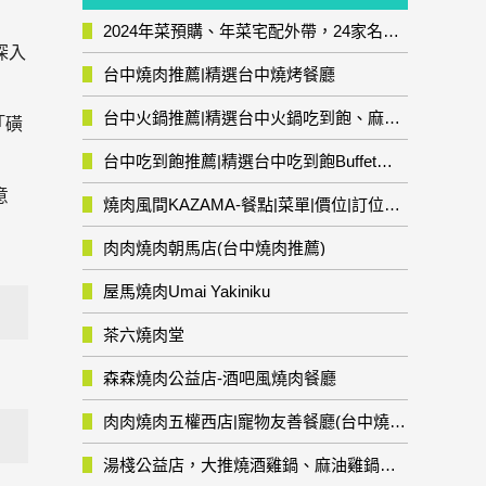
2024年菜預購、年菜宅配外帶，24家名店年菜推薦整理，圍爐輕鬆上菜團圓趣
深入
台中燒肉推薦|精選台中燒烤餐廳
台中火鍋推薦|精選台中火鍋吃到飽、麻辣鍋、鴛鴦鍋、石頭火鍋、酸菜白肉鍋、海鮮鍋、燒酒雞、麻油雞、壽喜燒等熱門人氣火鍋店!
「磺
台中吃到飽推薦|精選台中吃到飽Buffet自助餐廳
意
燒肉風間KAZAMA-餐點|菜單|價位|訂位資訊
肉肉燒肉朝馬店(台中燒肉推薦)
屋馬燒肉Umai Yakiniku
茶六燒肉堂
森森燒肉公益店-酒吧風燒肉餐廳
肉肉燒肉五權西店|寵物友善餐廳(台中燒肉推薦)
湯棧公益店，大推燒酒雞鍋、麻油雞鍋暖暖有夠補