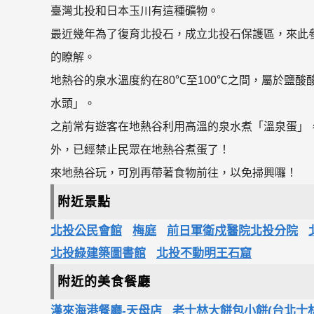
臺灣北投和日本玉川有這種礦物。
最近幾年為了復育北投石，成立北投石保護區，來此
的瞭解。
地熱谷的泉水溫度約在80℃至100℃之間，屬於鹽
水頭」。
之前常有遊客在地熱谷利用高溫的泉水煮「溫泉蛋」
外，已經禁止民眾在地熱谷煮蛋了！
來地熱谷玩，可別再帶著食物前往，以免掃興囉！
附近景點
北投公民會館
梅庭
前日軍衛戍醫院北投分院
北投綠建築圖書館
北投不動明王石窟
附近的美食餐廳
漢來海港餐廳-天母店
老士林大餅包小餅(台北士