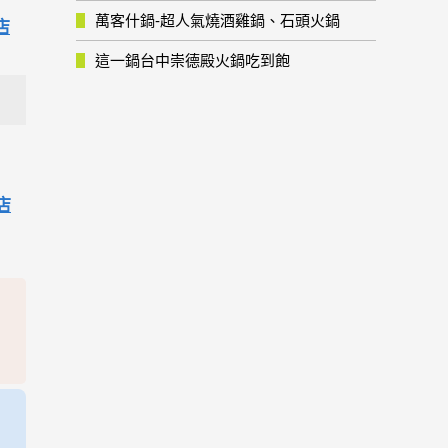
萬客什鍋-超人氣燒酒雞鍋、石頭火鍋
店
這一鍋台中崇德殿火鍋吃到飽
店