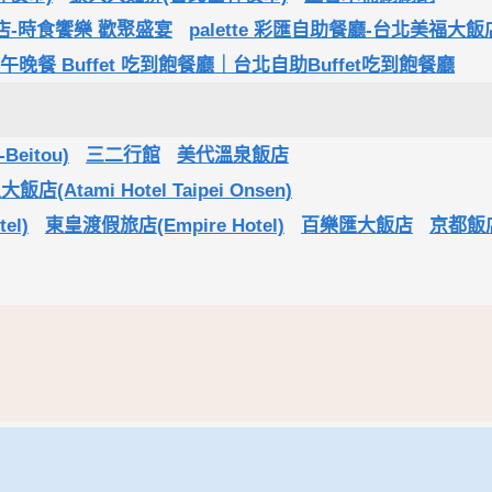
-時食饗樂 歡聚盛宴
palette 彩匯自助餐廳-台北美福大飯
晚餐 Buffet 吃到飽餐廳｜台北自助Buffet吃到飽餐廳
Beitou)
三二行館
美代溫泉飯店
(Atami Hotel Taipei Onsen)
el)
東皇渡假旅店(Empire Hotel)
百樂匯大飯店
京都飯