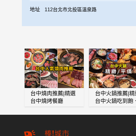
地址
112台北市北投區溫泉路
台中燒肉推薦|精選
台中火鍋推薦|精
台中燒烤餐廳
台中火鍋吃到飽
麻辣鍋、鴛鴦鍋
石頭火鍋、酸菜
肉鍋、海鮮鍋、
酒雞、麻油雞、