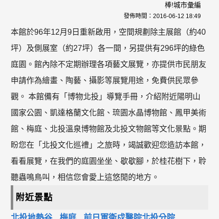
棒!城市彙編
發佈時間：
2016-06-12 18:49
本館於96年12月9日重新啟用，空間規劃除主展館（約40
坪）及側展室（約27坪）各一間，另提供有296坪的綠色
庭園。館內除不定期辦理各項藝文展覽，亦提供市民朋友
申請作為繪畫、陶藝、攝影等展覽用途，免費供民眾參
觀。 本館備有「博物北投」導覽手冊，介紹附近陽明山
國家公園、凱達格蘭文化館、琉園水晶博物館、鳳甲美術
館、梅庭、北投溫泉博物館及北投文物館等文化景點。期
盼您在「北投文化巡禮」之旅時，竭誠歡迎您造訪本館，
看看展覽，在我們的庭園坐坐、歇歇腳，於桂花樹下，聆
聽蟲鳴鳥叫，相信您會愛上這悠閒的地方。
附近景點
北投地熱谷
梅庭
前日軍衛戍醫院北投分院