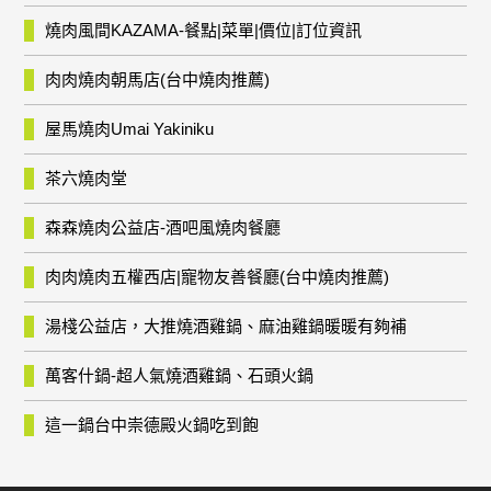
燒肉風間KAZAMA-餐點|菜單|價位|訂位資訊
肉肉燒肉朝馬店(台中燒肉推薦)
屋馬燒肉Umai Yakiniku
茶六燒肉堂
森森燒肉公益店-酒吧風燒肉餐廳
肉肉燒肉五權西店|寵物友善餐廳(台中燒肉推薦)
湯棧公益店，大推燒酒雞鍋、麻油雞鍋暖暖有夠補
萬客什鍋-超人氣燒酒雞鍋、石頭火鍋
這一鍋台中崇德殿火鍋吃到飽