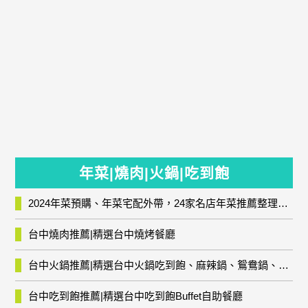
年菜|燒肉|火鍋|吃到飽
2024年菜預購、年菜宅配外帶，24家名店年菜推薦整理，圍爐輕鬆上菜團圓趣
台中燒肉推薦|精選台中燒烤餐廳
台中火鍋推薦|精選台中火鍋吃到飽、麻辣鍋、鴛鴦鍋、石頭火鍋、酸菜白肉鍋、海鮮鍋、燒酒雞、麻油雞、壽喜燒等熱門人氣火鍋店!
台中吃到飽推薦|精選台中吃到飽Buffet自助餐廳