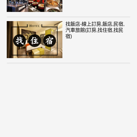
找飯店-線上訂房,飯店,民宿,
汽車旅館(訂房,找住宿,找民
宿)