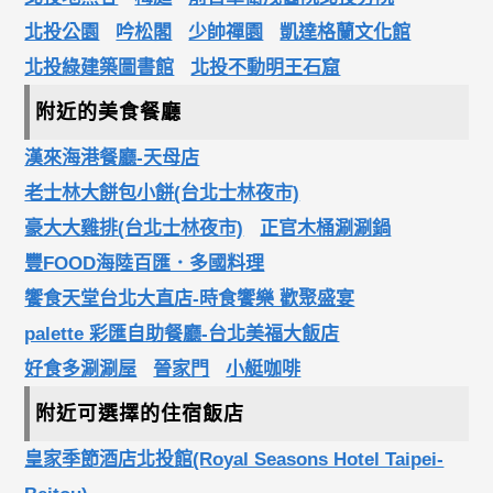
北投公園
吟松閣
少帥禪園
凱達格蘭文化館
北投綠建築圖書館
北投不動明王石窟
附近的美食餐廳
漢來海港餐廳-天母店
老士林大餅包小餅(台北士林夜市)
豪大大雞排(台北士林夜市)
正官木桶涮涮鍋
豐FOOD海陸百匯．多國料理
饗食天堂台北大直店-時食饗樂 歡聚盛宴
palette 彩匯自助餐廳-台北美福大飯店
好食多涮涮屋
晉家門
小艇咖啡
附近可選擇的住宿飯店
皇家季節酒店北投館(Royal Seasons Hotel Taipei-