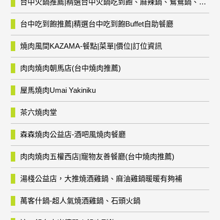
台中火鍋推薦|精選台中火鍋吃到飽、麻辣鍋、鴛鴦鍋、石頭火鍋、酸菜白肉鍋、海鮮鍋、燒酒雞、麻油雞、壽喜燒等熱門人氣火鍋店!
台中吃到飽推薦|精選台中吃到飽Buffet自助餐廳
燒肉風間KAZAMA-餐點|菜單|價位|訂位資訊
肉肉燒肉朝馬店(台中燒肉推薦)
屋馬燒肉Umai Yakiniku
茶六燒肉堂
森森燒肉公益店-酒吧風燒肉餐廳
肉肉燒肉五權西店|寵物友善餐廳(台中燒肉推薦)
湯棧公益店，大推燒酒雞鍋、麻油雞鍋暖暖有夠補
萬客什鍋-超人氣燒酒雞鍋、石頭火鍋