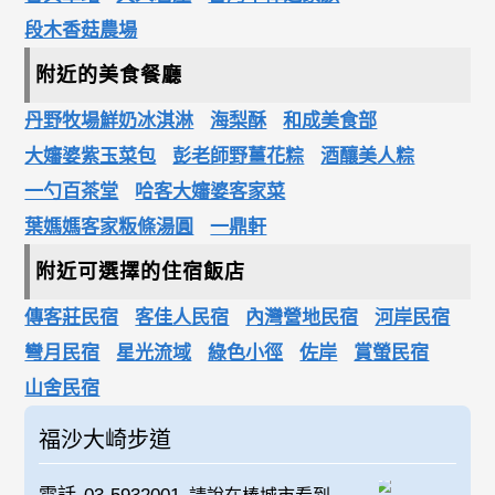
段木香菇農場
附近的美食餐廳
丹野牧場鮮奶冰淇淋
海梨酥
和成美食部
大嬸婆紫玉菜包
彭老師野薑花粽
酒釀美人粽
一勺百茶堂
哈客大嬸婆客家菜
葉媽媽客家粄條湯圓
一鼎軒
附近可選擇的住宿飯店
傳客莊民宿
客佳人民宿
內灣營地民宿
河岸民宿
彎月民宿
星光流域
綠色小徑
佐岸
賞螢民宿
山舍民宿
福沙大崎步道