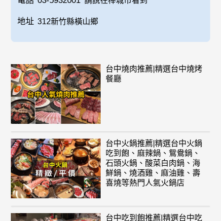
電話
03-5932001
請說在棒城市看到
地址
312新竹縣橫山鄉
台中燒肉推薦|精選台中燒烤
餐廳
台中火鍋推薦|精選台中火鍋
吃到飽、麻辣鍋、鴛鴦鍋、
石頭火鍋、酸菜白肉鍋、海
鮮鍋、燒酒雞、麻油雞、壽
喜燒等熱門人氣火鍋店
台中吃到飽推薦|精選台中吃