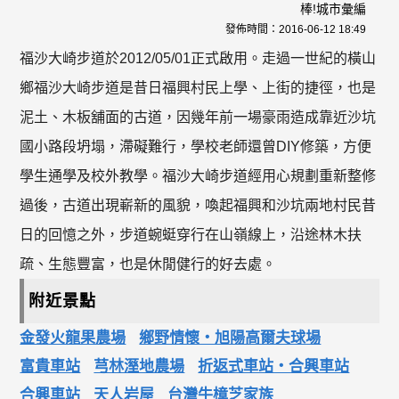
棒!城市彙編
發佈時間：
2016-06-12 18:49
福沙大崎步道於2012/05/01正式啟用。走過一世紀的橫山
鄉福沙大崎步道是昔日福興村民上學、上街的捷徑，也是
泥土、木板舖面的古道，因幾年前一場豪雨造成靠近沙坑
國小路段坍塌，滯礙難行，學校老師還曾DIY修築，方便
學生通學及校外教學。福沙大崎步道經用心規劃重新整修
過後，古道出現嶄新的風貌，喚起福興和沙坑兩地村民昔
日的回憶之外，步道蜿蜓穿行在山嶺線上，沿途林木扶
疏、生態豐富，也是休閒健行的好去處。
附近景點
金發火龍果農場
鄉野情懷‧旭陽高爾夫球場
富貴車站
芎林溼地農場
折返式車站‧合興車站
合興車站
天人岩屋
台灣牛樟芝家族