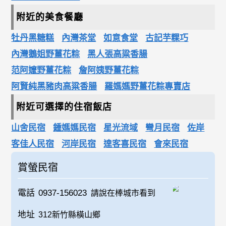
附近的美食餐廳
牡丹黑糖糕
內灣茶堂
如意食堂
古記芋粿巧
內灣鵝姐野薑花粽
黑人張高粱香腸
范阿嬤野薑花粽
詹阿姨野薑花粽
阿賢純黑豬肉高粱香腸
羅媽媽野薑花粽專賣店
附近可選擇的住宿飯店
山舍民宿
鍾媽媽民宿
星光流域
彎月民宿
佐岸
客佳人民宿
河岸民宿
達客喜民宿
會來民宿
賞螢民宿
電話
0937-156023
請說在棒城市看到
地址
312新竹縣橫山鄉