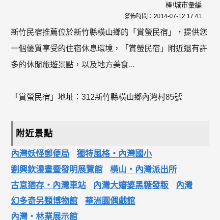
棒!城市彙編
發佈時間：
2014-07-12 17:41
新竹民宿推薦位於新竹縣橫山鄉的「賞螢民宿」，提供您
一個優質享受的住宿休息環境，「賞螢民宿」附近還有許
多的休閒旅遊景點，以及地方美食...
「賞螢民宿」地址：312新竹縣橫山鄉內灣村85號
附近景點
內灣妖怪郵便局
獨特風格‧內灣國小
劉興欽漫畫暨發明展覽館
橫山‧內灣派出所
古意猶存‧內灣車站
內灣大嬸婆黑糖發粄
內灣
幻多奇另類博物館
華洲園偶戲館
內灣‧林業展示館