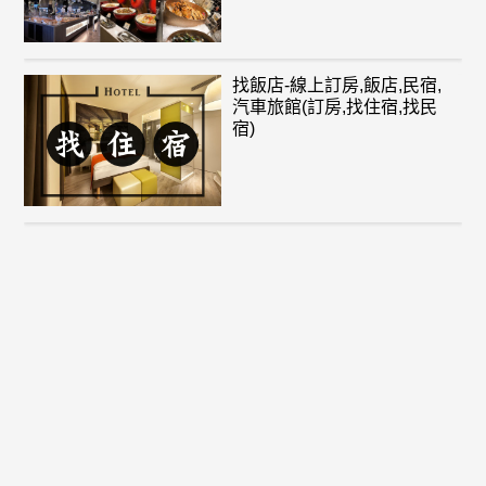
找飯店-線上訂房,飯店,民宿,
汽車旅館(訂房,找住宿,找民
宿)