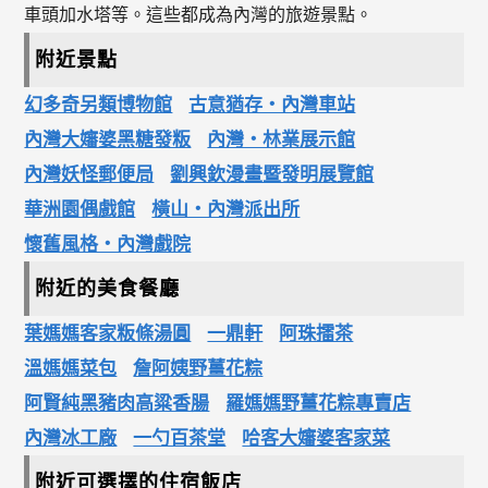
車頭加水塔等。這些都成為內灣的旅遊景點。
附近景點
幻多奇另類博物館
古意猶存‧內灣車站
內灣大嬸婆黑糖發粄
內灣‧林業展示館
內灣妖怪郵便局
劉興欽漫畫暨發明展覽館
華洲園偶戲館
橫山‧內灣派出所
懷舊風格‧內灣戲院
附近的美食餐廳
葉媽媽客家粄條湯圓
一鼎軒
阿珠擂茶
溫媽媽菜包
詹阿姨野薑花粽
阿賢純黑豬肉高粱香腸
羅媽媽野薑花粽專賣店
內灣冰工廠
一勺百茶堂
哈客大嬸婆客家菜
附近可選擇的住宿飯店