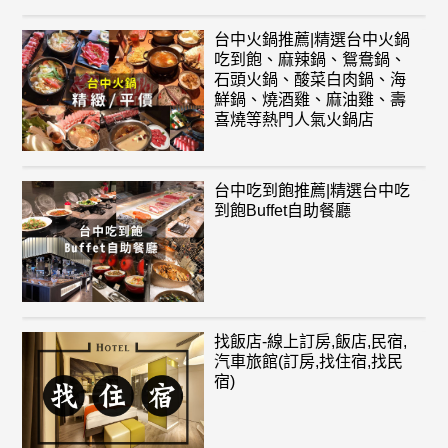
台中火鍋推薦|精選台中火鍋
吃到飽、麻辣鍋、鴛鴦鍋、
石頭火鍋、酸菜白肉鍋、海
鮮鍋、燒酒雞、麻油雞、壽
喜燒等熱門人氣火鍋店
台中吃到飽推薦|精選台中吃
到飽Buffet自助餐廳
找飯店-線上訂房,飯店,民宿,
汽車旅館(訂房,找住宿,找民
宿)