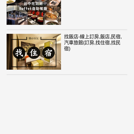
找飯店-線上訂房,飯店,民宿,
汽車旅館(訂房,找住宿,找民
宿)