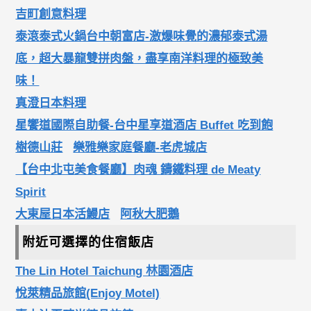
吉町創意料理
泰滾泰式火鍋台中朝富店-激爆味覺的濃郁泰式湯
底，超大暴龍雙拼肉盤，盡享南洋料理的極致美
味！
真澄日本料理
星饗道國際自助餐-台中星享道酒店 Buffet 吃到飽
樹德山莊
樂雅樂家庭餐廳-老虎城店
【台中北屯美食餐廳】肉魂 鑄鐵料理 de Meaty
Spirit
大東屋日本活鰻店
阿秋大肥鵝
附近可選擇的住宿飯店
The Lin Hotel Taichung 林園酒店
悅萊精品旅館(Enjoy Motel)