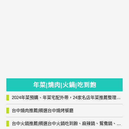
年菜|燒肉|火鍋|吃到飽
2024年菜預購、年菜宅配外帶，24家名店年菜推薦整理，圍爐輕鬆上菜團圓趣
台中燒肉推薦|精選台中燒烤餐廳
台中火鍋推薦|精選台中火鍋吃到飽、麻辣鍋、鴛鴦鍋、石頭火鍋、酸菜白肉鍋、海鮮鍋、燒酒雞、麻油雞、壽喜燒等熱門人氣火鍋店!