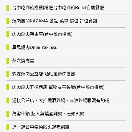
台中吃到飽推薦|精選台中吃到飽Buffet自助餐廳
燒肉風間KAZAMA-餐點|菜單|價位|訂位資訊
肉肉燒肉朝馬店(台中燒肉推薦)
屋馬燒肉Umai Yakiniku
茶六燒肉堂
森森燒肉公益店-酒吧風燒肉餐廳
肉肉燒肉五權西店|寵物友善餐廳(台中燒肉推薦)
湯棧公益店，大推燒酒雞鍋、麻油雞鍋暖暖有夠補
萬客什鍋-超人氣燒酒雞鍋、石頭火鍋
這一鍋台中崇德殿火鍋吃到飽