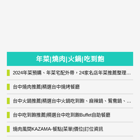
年菜|燒肉|火鍋|吃到飽
2024年菜預購、年菜宅配外帶，24家名店年菜推薦整理，圍爐輕鬆上菜團圓趣
台中燒肉推薦|精選台中燒烤餐廳
台中火鍋推薦|精選台中火鍋吃到飽、麻辣鍋、鴛鴦鍋、石頭火鍋、酸菜白肉鍋、海鮮鍋、燒酒雞、麻油雞、壽喜燒等熱門人氣火鍋店!
台中吃到飽推薦|精選台中吃到飽Buffet自助餐廳
燒肉風間KAZAMA-餐點|菜單|價位|訂位資訊