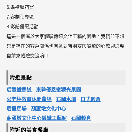
6.婚禮壓箱寶
7.客制化專區
8.彩繪優惠活動
這是一個屬於大家體驗傳統文化工藝的園地。我們並不想
只是存在的客戶關係也有著對待朋友般誠摯的心歡迎您親
自前來體驗交流唷!!!
附近景點
后豐鐵馬道
東勢優恩蜜觀光果園
公老坪教育休閒農場
石岡水壩
日式穀倉
后里馬場
葫蘆墩文化中心
葫蘆墩文化中心編織工藝館
石岡穀倉
附近的美食餐廳