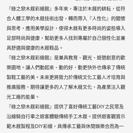
『綠之戀木屐彩繪館』多年來，專注於木屐的耕耘，從符
合人體工學的木屐技術出發，轉而帶入『人性化』的關懷
與思考，應用美學設計，使得木屐有更多時尚的姿態導入
足部時尚與健康，幫助更多人找到專屬於自己個性化並兼
具舒適與健康的木屐鞋品。
『綠之戀木屐彩繪館』是兼具教育、觀光、遊憩創意的歡
樂園地。讓人們動起來、動的好、動更快外也傳承了傳統
製鞋工藝的美。未來更將致力於傳統文化工藝人才培育與
推廣服務，期待讓更多的人了解木屐文化，為產業注入觀
光工廠的能量。
『綠之戀木屐彩繪館』提供了喜好傳統工藝DIY之民眾及
沿線騎自行車之遊客體驗傳統手工木屐。提供遊客觀賞示
範木屐製程及DIY彩繪，具傳承工藝與休閒娛樂合而為一