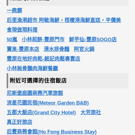
一鼎饌
后里漁港超市 阿敏海鮮，梧棲港海鮮直送，平價美
食現做現料理
50嵐
小林煎餅-豐原門市
鮮芋仙-豐原SOGO店
寶泉-豐原本店
清水排骨麵
阿官火鍋
豐原在地好肉乾-銘記肉鬆專賣店
小林無骨鵝肉海鮮餐廳
附近可選擇的住宿飯店
尼斯堡庭園商務汽車旅館
流星花園民宿(Meteor Garden B&B)
五都大飯店(Grand City Hotel)
大芳旅社
真正好旅店
后豐商務會館(Ho Fong Business Stay)