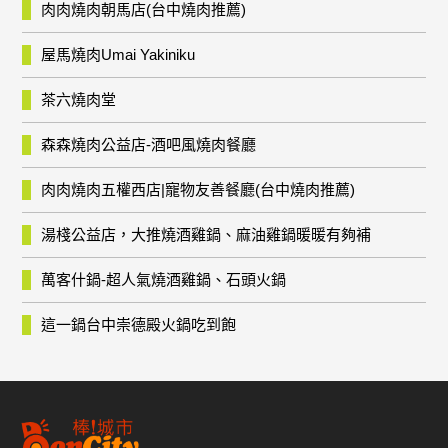
肉肉燒肉朝馬店(台中燒肉推薦)
屋馬燒肉Umai Yakiniku
茶六燒肉堂
森森燒肉公益店-酒吧風燒肉餐廳
肉肉燒肉五權西店|寵物友善餐廳(台中燒肉推薦)
湯棧公益店，大推燒酒雞鍋、麻油雞鍋暖暖有夠補
萬客什鍋-超人氣燒酒雞鍋、石頭火鍋
這一鍋台中崇德殿火鍋吃到飽