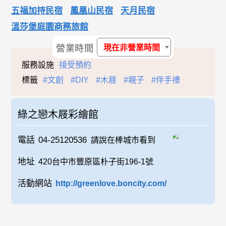
五福加持民宿
鳳凰山民宿
天月民宿
溫莎堡庭園商務旅館
營業時間
現在非營業時間
服務設施
接受預約
標籤
#文創
#DIY
#木屐
#親子
#伴手禮
綠之戀木屐彩繪館
電話
04-25120536
請說在棒城市看到
地址
420台中市豐原區朴子街196-1號
活動網站
http://greenlove.boncity.com/