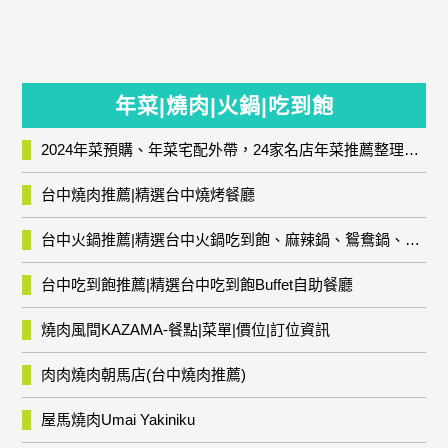
年菜|燒肉|火鍋|吃到飽
2024年菜預購、年菜宅配外帶，24家名店年菜推薦整理，圍爐輕鬆上菜團圓趣
台中燒肉推薦|精選台中燒烤餐廳
台中火鍋推薦|精選台中火鍋吃到飽、麻辣鍋、鴛鴦鍋、石頭火鍋、酸菜白肉鍋、海鮮鍋、燒酒雞、麻油雞、壽喜燒等熱門人氣火鍋店!
台中吃到飽推薦|精選台中吃到飽Buffet自助餐廳
燒肉風間KAZAMA-餐點|菜單|價位|訂位資訊
肉肉燒肉朝馬店(台中燒肉推薦)
屋馬燒肉Umai Yakiniku