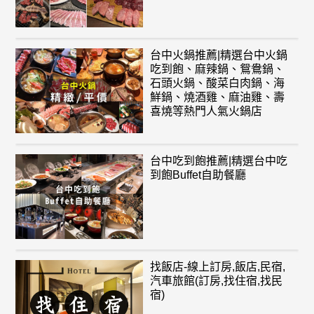
台中火鍋推薦|精選台中火鍋
吃到飽、麻辣鍋、鴛鴦鍋、
石頭火鍋、酸菜白肉鍋、海
鮮鍋、燒酒雞、麻油雞、壽
喜燒等熱門人氣火鍋店
台中吃到飽推薦|精選台中吃
到飽Buffet自助餐廳
找飯店-線上訂房,飯店,民宿,
汽車旅館(訂房,找住宿,找民
宿)