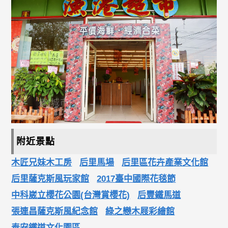
附近景點
木匠兄妹木工房
后里馬場
后里區花卉產業文化館
后里薩克斯風玩家館
2017臺中國際花毯節
中科崴立櫻花公園(台灣賞櫻花)
后豐鐵馬道
張連昌薩克斯風紀念館
綠之戀木屐彩繪館
泰安鐵道文化園區