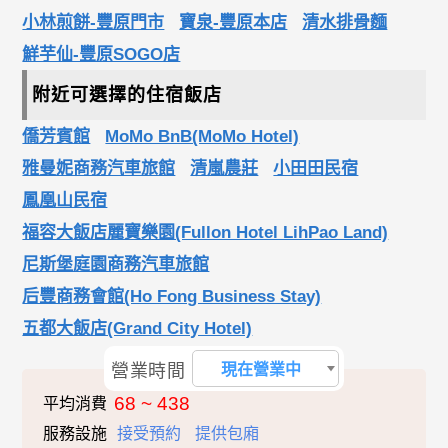
小林煎餅-豐原門市
寶泉-豐原本店
清水排骨麵
鮮芋仙-豐原SOGO店
附近可選擇的住宿飯店
僑芳賓館
MoMo BnB(MoMo Hotel)
雅曼妮商務汽車旅館
清嵐農莊
小田田民宿
鳳凰山民宿
福容大飯店麗寶樂園(Fullon Hotel LihPao Land)
尼斯堡庭園商務汽車旅館
后豐商務會館(Ho Fong Business Stay)
五都大飯店(Grand City Hotel)
營業時間
現在營業中
68 ~ 438
平均消費
服務設施
接受預約
提供包廂