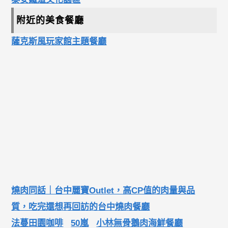
附近的美食餐廳
薩克斯風玩家館主題餐廳
燒肉同話｜台中麗寶Outlet，高CP值的肉量與品
質，吃完還想再回訪的台中燒肉餐廳
法蔓田園咖啡
50嵐
小林無骨鵝肉海鮮餐廳