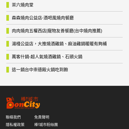
茶六燒肉堂
森森燒肉公益店-酒吧風燒肉餐廳
肉肉燒肉五權西店|寵物友善餐廳(台中燒肉推薦)
湯棧公益店，大推燒酒雞鍋、麻油雞鍋暖暖有夠補
萬客什鍋-超人氣燒酒雞鍋、石頭火鍋
這一鍋台中崇德殿火鍋吃到飽
聯絡我們
免責聲明
隱私權政策
棒!城市粉絲團