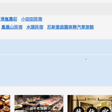
清嵐農莊
小田田民宿
鳳凰山民宿
水頭民宿
尼斯堡庭園商務汽車旅館