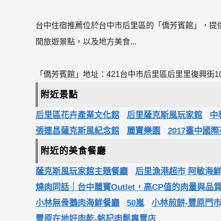
台中住宿推薦位於台中市后里區的「僑芳賓館」，提
閒旅遊景點，以及地方美食...
「僑芳賓館」地址：421台中市后里區后里里復興街1
附近景點
后里區花卉產業文化館
后里薩克斯風玩家館
中
張連昌薩克斯風紀念館
麗寶樂園
2017臺中國
附近的美食餐廳
薩克斯風玩家館主題餐廳
后里漁港超市 阿敏海
燒肉同話｜台中麗寶Outlet，高CP值的肉量與
小林無骨鵝肉海鮮餐廳
50嵐
小林煎餅-豐原門
豐原在地好肉乾-銘記肉鬆專賣店