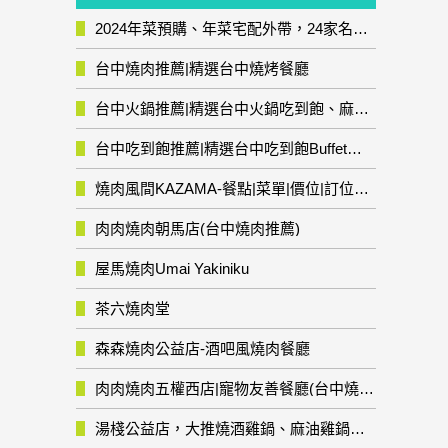
2024年菜預購、年菜宅配外帶，24家名店年菜推薦整理，圍爐輕鬆上菜團圓趣
台中燒肉推薦|精選台中燒烤餐廳
台中火鍋推薦|精選台中火鍋吃到飽、麻辣鍋、鴛鴦鍋、石頭火鍋、酸菜白肉鍋、海鮮鍋、燒酒雞、麻油雞、壽喜燒等熱門人氣火鍋店!
台中吃到飽推薦|精選台中吃到飽Buffet自助餐廳
燒肉風間KAZAMA-餐點|菜單|價位|訂位資訊
肉肉燒肉朝馬店(台中燒肉推薦)
屋馬燒肉Umai Yakiniku
茶六燒肉堂
森森燒肉公益店-酒吧風燒肉餐廳
肉肉燒肉五權西店|寵物友善餐廳(台中燒肉推薦)
湯棧公益店，大推燒酒雞鍋、麻油雞鍋暖暖有夠補