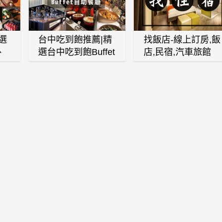
選
台中吃到飽推薦|精
找飯店-線上訂房,飯
、
選台中吃到飽Buffet
店,民宿,汽車旅館
、
自助餐廳
(訂房,找住宿,找民
白
宿)
燒
壽
火