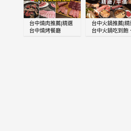
台中燒肉推薦|精選
台中火鍋推薦|精
台中燒烤餐廳
台中火鍋吃到飽
麻辣鍋、鴛鴦鍋
石頭火鍋、酸菜
肉鍋、海鮮鍋、
酒雞、麻油雞、
喜燒等熱門人氣
鍋店