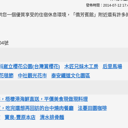
發佈時間：
2014-07-12 17:
供您一個優質享受的住宿休息環境，「僑芳賓館」附近還有許多
04號
科崴立櫻花公園(台灣賞櫻花)
木匠兄妹木工房
后里馬場
際花毯節
中社觀光花市
泰安鐵道文化園區
鮮，梧棲港海鮮直送，平價美食現做現料理
品質，吃完還想再回訪的台中燒肉餐廳
法蔓田園咖啡
市
寶泉-豐原本店
清水排骨麵