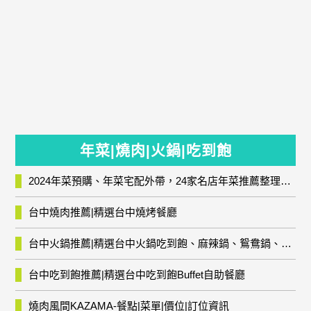
年菜|燒肉|火鍋|吃到飽
2024年菜預購、年菜宅配外帶，24家名店年菜推薦整理，圍爐輕鬆上菜團圓趣
台中燒肉推薦|精選台中燒烤餐廳
台中火鍋推薦|精選台中火鍋吃到飽、麻辣鍋、鴛鴦鍋、石頭火鍋、酸菜白肉鍋、海鮮鍋、燒酒雞、麻油雞、壽喜燒等熱門人氣火鍋店!
台中吃到飽推薦|精選台中吃到飽Buffet自助餐廳
燒肉風間KAZAMA-餐點|菜單|價位|訂位資訊