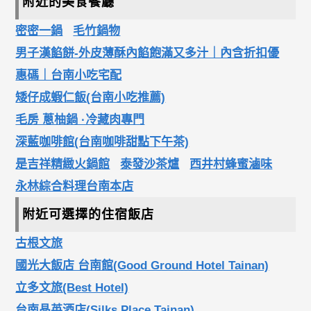
附近的美食餐廳
密密一鍋
毛竹鍋物
男子漢餡餅-外皮薄酥內餡飽滿又多汁｜內含折扣優
惠碼｜台南小吃宅配
矮仔成蝦仁飯(台南小吃推薦)
毛房 蔥柚鍋 ·冷藏肉專門
深藍咖啡館(台南咖啡甜點下午茶)
是吉祥精緻火鍋館
泰發沙茶爐
西井村蜂蜜滷味
永林綜合料理台南本店
附近可選擇的住宿飯店
古根文旅
國光大飯店 台南館(Good Ground Hotel Tainan)
立多文旅(Best Hotel)
台南晶英酒店(Silks Place Tainan)