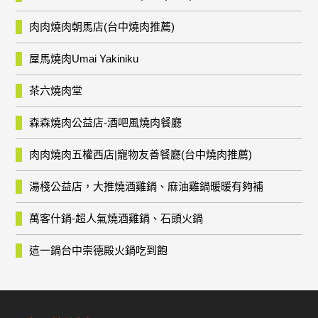
肉肉燒肉朝馬店(台中燒肉推薦)
屋馬燒肉Umai Yakiniku
茶六燒肉堂
森森燒肉公益店-酒吧風燒肉餐廳
肉肉燒肉五權西店|寵物友善餐廳(台中燒肉推薦)
湯棧公益店，大推燒酒雞鍋、麻油雞鍋暖暖有夠補
萬客什鍋-超人氣燒酒雞鍋、石頭火鍋
這一鍋台中崇德殿火鍋吃到飽