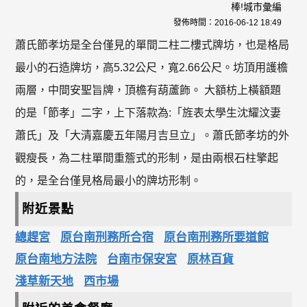
棒!城市彙編
發佈時間：
2016-06-12 18:49
蕭氏節孝坊是全台僅見的單間二柱二樓式牌坊，也是格局
最小的石造牌坊，高5.32公尺，寬2.66公尺。坊頂用護檐
兩層，中間安聖旨牌，頂檐有葫蘆飾。 大額枋上橫額題
的是「節孝」二字，上下落款為:「旌表太學生沈耀汶妻
蕭氏」及「大清嘉慶五年陽月吉旦立」。蕭氏節孝坊的外
觀瘦長，為二柱單間重簷式的形制，是由兩根石柱擎起
的，是全台僅見格局最小的牌坊形制。
附近景點
總趕宮
原台南刑務所合宿
原台南刑務所要道館
原台南地方法院
台南市保安宮
原林百貨
淺草新天地
西市場