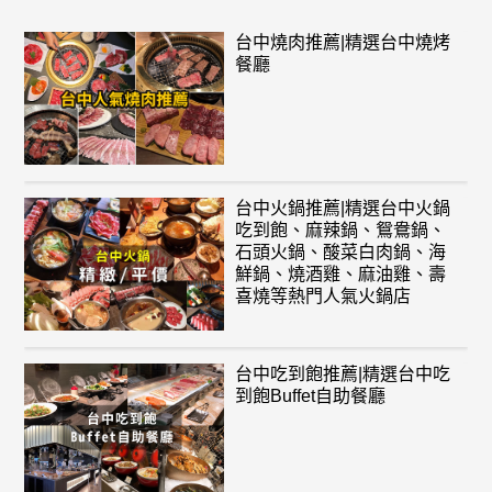
台中燒肉推薦|精選台中燒烤
餐廳
台中火鍋推薦|精選台中火鍋
吃到飽、麻辣鍋、鴛鴦鍋、
石頭火鍋、酸菜白肉鍋、海
鮮鍋、燒酒雞、麻油雞、壽
喜燒等熱門人氣火鍋店
台中吃到飽推薦|精選台中吃
到飽Buffet自助餐廳