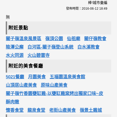
棒!城市彙編
發佈時間：
2016-06-12 18:49
無
附近景點
關子嶺溫泉風景區
嶺頂公園
仙祖廟
關仔嶺教會
險潭公廨
白河區-關子嶺登山系統
白水溪教會
水火同源
火山碧雲寺
附近的美食餐廳
5021餐廳
月園美食
五福園溫泉美食館
山頂居山產美食
原味山產美食
關子嶺竹香園甕缸雞-以甕缸雞窯烤出獨家口味~皮
酥肉嫩
懷香食堂
龍泉食堂
老街山產美食
嶺景土雞城