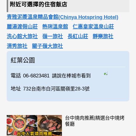
附近可選擇的住宿飯店
青雅泥漿溫泉精品會館(Chinya Hotspring Hotel)
麗湯渡假山莊
熱琍溫泉館
仁惠皇家溫泉山莊
洗心館大旅社
嶺一旅社
長紅山莊
靜樂旅社
清秀旅社
關子嶺大旅社
紅葉公園
電話
06-6823481
請說在棒城市看到
地址
732台南市白河區關嶺里28-3號
台中燒肉推薦|精選台中燒烤
餐廳