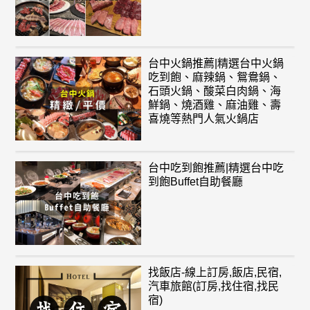
台中火鍋推薦|精選台中火鍋
吃到飽、麻辣鍋、鴛鴦鍋、
石頭火鍋、酸菜白肉鍋、海
鮮鍋、燒酒雞、麻油雞、壽
喜燒等熱門人氣火鍋店
台中吃到飽推薦|精選台中吃
到飽Buffet自助餐廳
找飯店-線上訂房,飯店,民宿,
汽車旅館(訂房,找住宿,找民
宿)