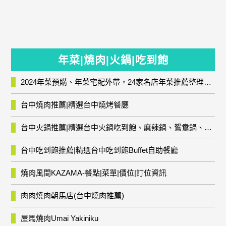
年菜|燒肉|火鍋|吃到飽
2024年菜預購、年菜宅配外帶，24家名店年菜推薦整理，圍爐輕鬆上菜團圓趣
台中燒肉推薦|精選台中燒烤餐廳
台中火鍋推薦|精選台中火鍋吃到飽、麻辣鍋、鴛鴦鍋、石頭火鍋、酸菜白肉鍋、海鮮鍋、燒酒雞、麻油雞、壽喜燒等熱門人氣火鍋店!
台中吃到飽推薦|精選台中吃到飽Buffet自助餐廳
燒肉風間KAZAMA-餐點|菜單|價位|訂位資訊
肉肉燒肉朝馬店(台中燒肉推薦)
屋馬燒肉Umai Yakiniku