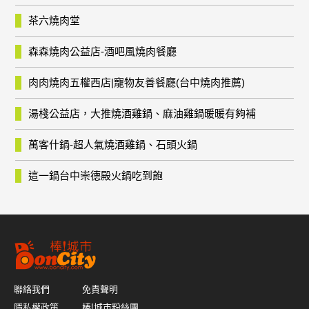
茶六燒肉堂
森森燒肉公益店-酒吧風燒肉餐廳
肉肉燒肉五權西店|寵物友善餐廳(台中燒肉推薦)
湯棧公益店，大推燒酒雞鍋、麻油雞鍋暖暖有夠補
萬客什鍋-超人氣燒酒雞鍋、石頭火鍋
這一鍋台中崇德殿火鍋吃到飽
聯絡我們
免責聲明
隱私權政策
棒!城市粉絲團