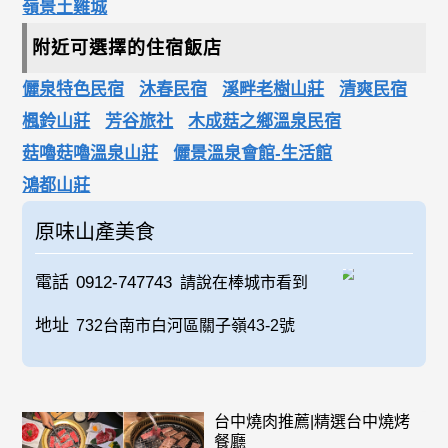
嶺景土雞城
附近可選擇的住宿飯店
儷泉特色民宿
沐春民宿
溪畔老樹山莊
清爽民宿
楓鈴山莊
芳谷旅社
木成菇之鄉溫泉民宿
菇嚕菇嚕溫泉山莊
儷景溫泉會館-生活館
鴻都山莊
原味山產美食
電話
0912-747743
請說在棒城市看到
地址
732台南市白河區關子嶺43-2號
台中燒肉推薦|精選台中燒烤
餐廳