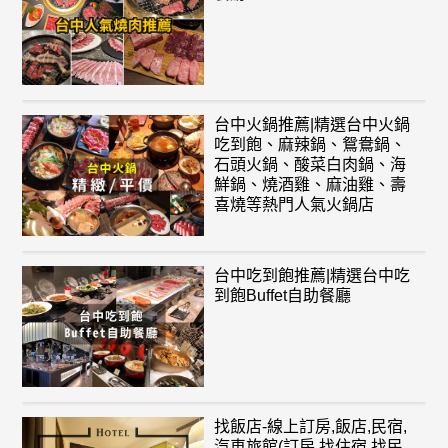
台中火鍋推薦|精選台中火鍋
吃到飽、麻辣鍋、鴛鴦鍋、
石頭火鍋、酸菜白肉鍋、海
鮮鍋、燒酒雞、麻油雞、壽
喜燒等熱門人氣火鍋店
台中吃到飽推薦|精選台中吃
到飽Buffet自助餐廳
找飯店-線上訂房,飯店,民宿,
汽車旅館(訂房,找住宿,找民