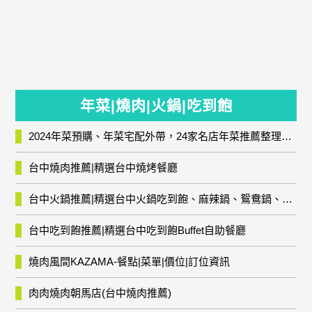
年菜|燒肉|火鍋|吃到飽
2024年菜預購、年菜宅配外帶，24家名店年菜推薦整理，圍爐輕鬆上菜團圓趣
台中燒肉推薦|精選台中燒烤餐廳
台中火鍋推薦|精選台中火鍋吃到飽、麻辣鍋、鴛鴦鍋、石頭火鍋、酸菜白肉鍋、海鮮鍋、燒酒雞、麻油雞、壽喜燒等熱門人氣火鍋店!
台中吃到飽推薦|精選台中吃到飽Buffet自助餐廳
燒肉風間KAZAMA-餐點|菜單|價位|訂位資訊
肉肉燒肉朝馬店(台中燒肉推薦)