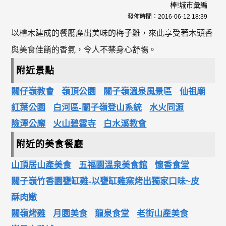
棒!城市彙編
發佈時間：
2016-06-12 18:39
以檜木建成的餐廳產出美味的梅子雞，來此享受著木頭香
與美食佳餚的香氣，令人不禁身心舒暢。
附近景點
關仔嶺教會
嶺頂公園
關子嶺溫泉風景區
仙祖廟
紅葉公園
白河區-關子嶺登山系統
水火同源
險潭公廨
火山碧雲寺
白水溪教會
附近的美食餐廳
山頂居山產美食
五福園溫泉美食館
懷香食堂
關子嶺竹香園甕缸雞-以甕缸雞窯烤出獨家口味~皮
酥肉嫩
關嶺烤雞
月園美食
龍泉食堂
老街山產美食