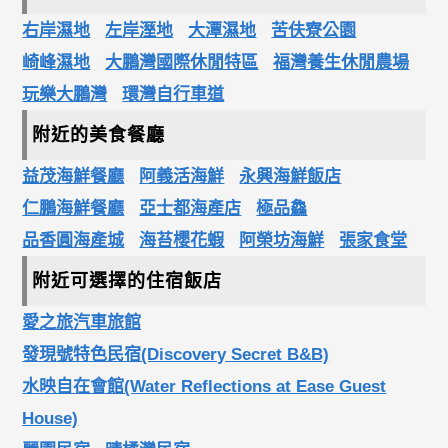
右岸濕地
左岸溼地
大潭濕地
苦伕寮公園
崎峰濕地
大鵬灣國際休閒特區
福灣養生休閒農場
玩樂大鵬灣
環灣自行車道
附近的美食餐廳
益茂海鮮餐廳
阿義活海鮮
永興海鮮飯店
仁鵬海鮮餐廳
亞士都海產店
極品鱻
品香圓海產城
海苔櫻花蝦
阿榮坊海鮮
張家食堂
附近可選擇的住宿飯店
愛之旅汽車旅館
發現號特色民宿(Discovery Secret B&B)
水映自在會館(Water Reflections at Ease Guest
House)