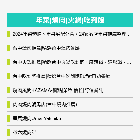
年菜|燒肉|火鍋|吃到飽
2024年菜預購、年菜宅配外帶，24家名店年菜推薦整理，圍爐輕鬆上菜團圓趣
台中燒肉推薦|精選台中燒烤餐廳
台中火鍋推薦|精選台中火鍋吃到飽、麻辣鍋、鴛鴦鍋、石頭火鍋、酸菜白肉鍋、海鮮鍋、燒酒雞、麻油雞、壽喜燒等熱門人氣火鍋店!
台中吃到飽推薦|精選台中吃到飽Buffet自助餐廳
燒肉風間KAZAMA-餐點|菜單|價位|訂位資訊
肉肉燒肉朝馬店(台中燒肉推薦)
屋馬燒肉Umai Yakiniku
茶六燒肉堂