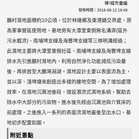
棒!城市彙編
發佈時間：
2016-06-12 18:49
鵬村濕地面積約10公頃，位於林邊鄉及東港鎮交界處，原
為軍事營區使用地，基地旁有大潭里東側無名溝渠(區外
污水截流)、南埔埤支線及海豐埤支線等三條明溝經過；
此濕地主要將大潭里東側社區、南埔埤支線及海豐埤支線
排水先引進鵬村濕地內，利用自然淨化功能減低污染量
後，再排放至大鵬灣潟湖。濕地設計主要以表面流為主，
並以深、淺埤塘來創造出多樣的棲地空間，為了增加處理
效率，在濕地沉澱池後段，增設潛流式濕地系統，幫助去
除水中大部分的污染物。進水後先經由沉澱池與介質床的
前處理，之後進入一系列的表面流濕地最後至出水口，基
地初步配置如圖。
附近景點