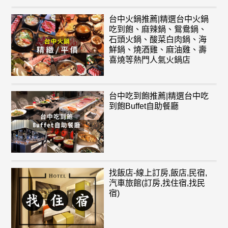
台中火鍋推薦|精選台中火鍋
吃到飽、麻辣鍋、鴛鴦鍋、
石頭火鍋、酸菜白肉鍋、海
鮮鍋、燒酒雞、麻油雞、壽
喜燒等熱門人氣火鍋店
台中吃到飽推薦|精選台中吃
到飽Buffet自助餐廳
找飯店-線上訂房,飯店,民宿,
汽車旅館(訂房,找住宿,找民
宿)