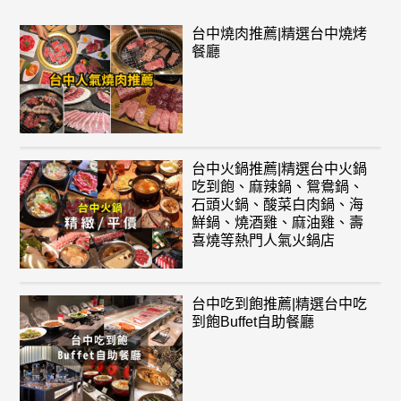
台中燒肉推薦|精選台中燒烤
餐廳
台中火鍋推薦|精選台中火鍋
吃到飽、麻辣鍋、鴛鴦鍋、
石頭火鍋、酸菜白肉鍋、海
鮮鍋、燒酒雞、麻油雞、壽
喜燒等熱門人氣火鍋店
台中吃到飽推薦|精選台中吃
到飽Buffet自助餐廳