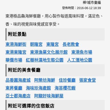
棒!城市彙編
發佈時間：
2016-06-12 18:39
東港極品鱻海鮮餐廳，用心製作每道風味料理，滿足色、
香、味的視覺與味覺感官享受。
附近景點
東港海鮮街
朝隆宮
東隆宮
長老教會
東港東隆宮
東港漁業文化展示館
東港魚市場
華僑市場
紅樹林濕地生態公園
人工溼地公園
附近的美食餐廳
品香圓海產城
阿榮坊海鮮
佳珍餐廳
張家食堂
東昇餐廳
海味珍海產館
海苔櫻花蝦
亞士都海產店
阿龍好味海鮮屋
附近可選擇的住宿飯店