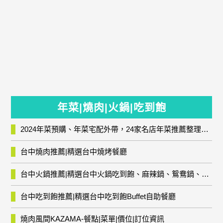
年菜|燒肉|火鍋|吃到飽
2024年菜預購、年菜宅配外帶，24家名店年菜推薦整理，圍爐輕鬆上菜團圓趣
台中燒肉推薦|精選台中燒烤餐廳
台中火鍋推薦|精選台中火鍋吃到飽、麻辣鍋、鴛鴦鍋、石頭火鍋、酸菜白肉鍋、海鮮鍋、燒酒雞、麻油雞、壽喜燒等熱門人氣火鍋店!
台中吃到飽推薦|精選台中吃到飽Buffet自助餐廳
燒肉風間KAZAMA-餐點|菜單|價位|訂位資訊