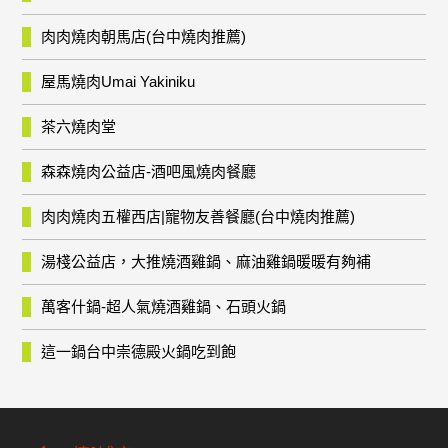
肉肉燒肉朝馬店(台中燒肉推薦)
屋馬燒肉Umai Yakiniku
茶六燒肉堂
森森燒肉公益店-酒吧風燒肉餐廳
肉肉燒肉五權西店|寵物友善餐廳(台中燒肉推薦)
湯棧公益店，大推燒酒雞鍋、麻油雞鍋暖暖有夠補
萬客什鍋-超人氣燒酒雞鍋、石頭火鍋
這一鍋台中崇德殿火鍋吃到飽