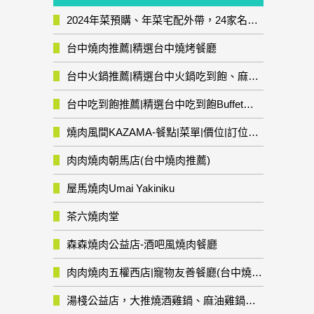
2024年菜預購、年菜宅配外帶，24家名店年菜推薦整理，圍爐輕鬆上菜團圓趣
台中燒肉推薦|精選台中燒烤餐廳
台中火鍋推薦|精選台中火鍋吃到飽、麻辣鍋、鴛鴦鍋、石頭火鍋、酸菜白肉鍋、海鮮鍋、燒酒雞、麻油雞、壽喜燒等熱門人氣火鍋店!
台中吃到飽推薦|精選台中吃到飽Buffet自助餐廳
燒肉風間KAZAMA-餐點|菜單|價位|訂位資訊
肉肉燒肉朝馬店(台中燒肉推薦)
屋馬燒肉Umai Yakiniku
茶六燒肉堂
森森燒肉公益店-酒吧風燒肉餐廳
肉肉燒肉五權西店|寵物友善餐廳(台中燒肉推薦)
湯棧公益店，大推燒酒雞鍋、麻油雞鍋暖暖有夠補