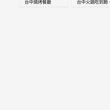
台中燒烤餐廳
台中火鍋吃到飽
麻辣鍋、鴛鴦鍋
石頭火鍋、酸菜
肉鍋、海鮮鍋、
酒雞、麻油雞、
喜燒等熱門人氣
鍋店