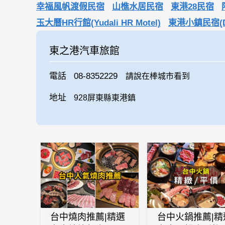
幸福風帆渡假民宿
山樵水居民宿
東港28民宿
玉大曆HR行館(Yudali HR Motel)
東港小鎮民宿(Dong
東之港汽車旅館
電話
08-8352229
請說在棒城市看到
地址
928屏東縣東港鎮
台中燒肉推薦|精選
台中火鍋推薦|精