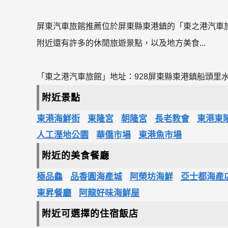
屏東汽車旅館推薦位於屏東縣東港鎮的「東之港汽車
附近還有許多的休閒旅遊景點，以及地方美食...
「東之港汽車旅館」地址：928屏東縣東港鎮船頭里水
附近景點
東港海鮮街
東隆宮
朝隆宮
長老教會
東港東
人工溼地公園
華僑市場
東港魚市場
附近的美食餐廳
極品鱻
品香圓海產城
阿榮坊海鮮
亞士都海產
東昇餐廳
阿龍好味海鮮屋
附近可選擇的住宿飯店