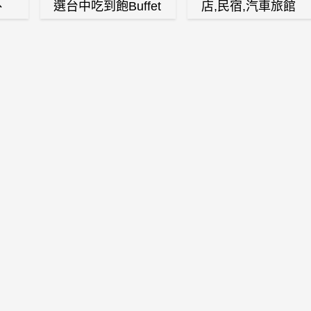
、
選台中吃到飽Buffet
店,民宿,汽車旅館
、
自助餐廳
(訂房,找住宿,找民
白
宿)
燒
壽
火