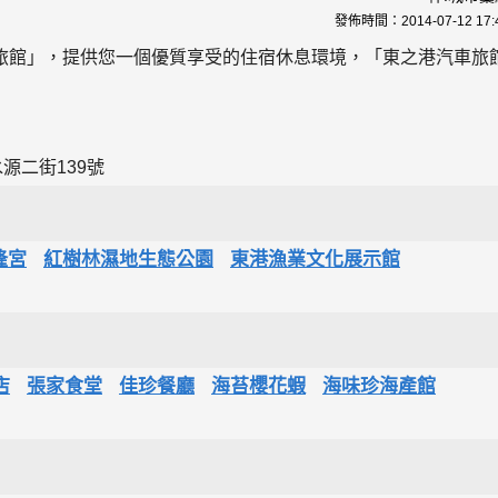
發佈時間：
2014-07-12 17:
旅館」，提供您一個優質享受的住宿休息環境，「東之港汽車旅
源二街139號
隆宮
紅樹林濕地生態公園
東港漁業文化展示館
店
張家食堂
佳珍餐廳
海苔櫻花蝦
海味珍海產館