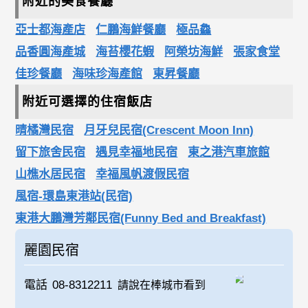
附近的美食餐廳
亞士都海產店
仁鵬海鮮餐廳
極品鱻
品香圓海產城
海苔櫻花蝦
阿榮坊海鮮
張家食堂
佳珍餐廳
海味珍海產館
東昇餐廳
附近可選擇的住宿飯店
晴橘灣民宿
月牙兒民宿(Crescent Moon Inn)
留下旅舍民宿
遇見幸福地民宿
東之港汽車旅館
山樵水居民宿
幸福風帆渡假民宿
風宿-環島東港站(民宿)
東港大鵬灣芳鄰民宿(Funny Bed and Breakfast)
麗園民宿
電話
08-8312211
請說在棒城市看到