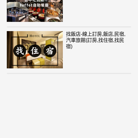
找飯店-線上訂房,飯店,民宿,
汽車旅館(訂房,找住宿,找民
宿)