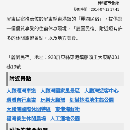
棒!城市彙編
發佈時間：
2014-07-12 17:41
屏東民宿推薦位於屏東縣東港鎮的「麗園民宿」，提供您
一個優質享受的住宿休息環境，「麗園民宿」附近還有許
多的休閒旅遊景點，以及地方美食...
「麗園民宿」地址：928屏東縣東港鎮船頭里大東路331
巷19號
附近景點
大鵬環灣車道
大鵬灣國家風景區
大鵬灣遊客中心
環灣自行車道
玩樂大鵬灣
紅樹林濕地生態公園
大鵬灣國際休閒特區
東港海鮮街
福灣養生休閒農場
人工溼地公園