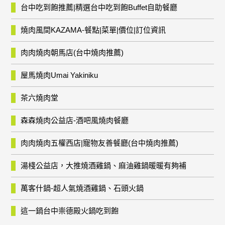
台中吃到飽推薦|精選台中吃到飽Buffet自助餐廳
燒肉風間KAZAMA-餐點|菜單|價位|訂位資訊
肉肉燒肉朝馬店(台中燒肉推薦)
屋馬燒肉Umai Yakiniku
茶六燒肉堂
森森燒肉公益店-酒吧風燒肉餐廳
肉肉燒肉五權西店|寵物友善餐廳(台中燒肉推薦)
湯棧公益店，大推燒酒雞鍋、麻油雞鍋暖暖有夠補
萬客什鍋-超人氣燒酒雞鍋、石頭火鍋
這一鍋台中崇德殿火鍋吃到飽