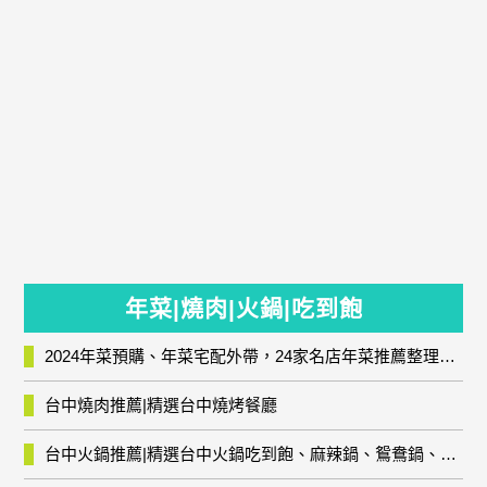
年菜|燒肉|火鍋|吃到飽
2024年菜預購、年菜宅配外帶，24家名店年菜推薦整理，圍爐輕鬆上菜團圓趣
台中燒肉推薦|精選台中燒烤餐廳
台中火鍋推薦|精選台中火鍋吃到飽、麻辣鍋、鴛鴦鍋、石頭火鍋、酸菜白肉鍋、海鮮鍋、燒酒雞、麻油雞、壽喜燒等熱門人氣火鍋店!