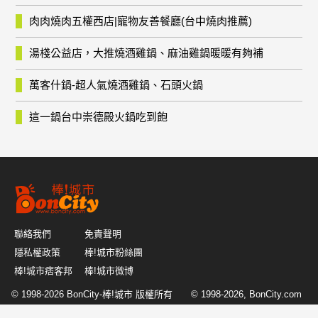
肉肉燒肉五權西店|寵物友善餐廳(台中燒肉推薦)
湯棧公益店，大推燒酒雞鍋、麻油雞鍋暖暖有夠補
萬客什鍋-超人氣燒酒雞鍋、石頭火鍋
這一鍋台中崇德殿火鍋吃到飽
聯絡我們
免責聲明
隱私權政策
棒!城市粉絲團
棒!城市痞客邦
棒!城市微博
© 1998-2026
BonCity-棒!城市
版權所有 © 1998-2026, BonCity.com
or its affiliates