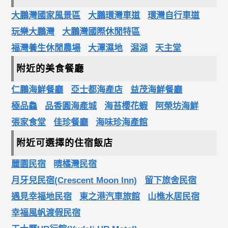
大鵬灣國家風景區
大鵬環灣車道
環灣自行車道
玩樂大鵬灣
大鵬灣國際休閒特區
福灣養生休閒農場
大潭濕地
潟湖
天主堂
附近的美食餐廳
仁鵬海鮮餐廳
亞士都海產店
益茂海鮮餐廳
極品鱻
品香圓海產城
海苔櫻花蝦
阿榮坊海鮮
張家食堂
佳珍餐廳
海味珍海產館
附近可選擇的住宿飯店
麗園民宿
晴橘灣民宿
月牙兒民宿(Crescent Moon Inn)
留下旅舍民宿
遇見幸福地民宿
東之港汽車旅館
山樵水居民宿
幸福風帆渡假民宿