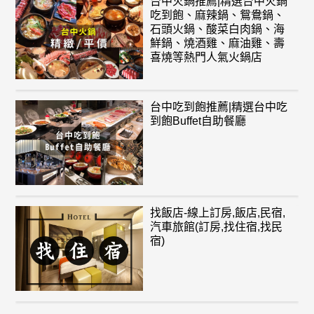
台中火鍋推薦|精選台中火鍋
吃到飽、麻辣鍋、鴛鴦鍋、
石頭火鍋、酸菜白肉鍋、海
鮮鍋、燒酒雞、麻油雞、壽
喜燒等熱門人氣火鍋店
台中吃到飽推薦|精選台中吃
到飽Buffet自助餐廳
找飯店-線上訂房,飯店,民宿,
汽車旅館(訂房,找住宿,找民
宿)