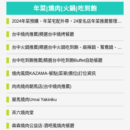
年菜|燒肉|火鍋|吃到飽
2024年菜預購、年菜宅配外帶，24家名店年菜推薦整理，圍爐輕鬆上菜團圓趣
台中燒肉推薦|精選台中燒烤餐廳
台中火鍋推薦|精選台中火鍋吃到飽、麻辣鍋、鴛鴦鍋、石頭火鍋、酸菜白肉鍋、海鮮鍋、燒酒雞、麻油雞、壽喜燒等熱門人氣火鍋店!
台中吃到飽推薦|精選台中吃到飽Buffet自助餐廳
燒肉風間KAZAMA-餐點|菜單|價位|訂位資訊
肉肉燒肉朝馬店(台中燒肉推薦)
屋馬燒肉Umai Yakiniku
茶六燒肉堂
森森燒肉公益店-酒吧風燒肉餐廳