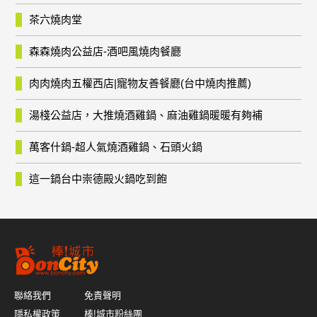
茶六燒肉堂
森森燒肉公益店-酒吧風燒肉餐廳
肉肉燒肉五權西店|寵物友善餐廳(台中燒肉推薦)
湯棧公益店，大推燒酒雞鍋、麻油雞鍋暖暖有夠補
萬客什鍋-超人氣燒酒雞鍋、石頭火鍋
這一鍋台中崇德殿火鍋吃到飽
聯絡我們
免責聲明
隱私權政策
棒!城市粉絲團