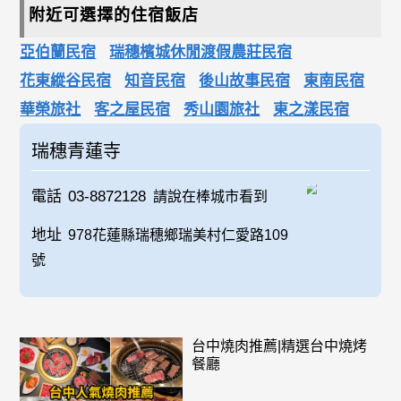
附近可選擇的住宿飯店
亞伯蘭民宿
瑞穗檳城休閒渡假農莊民宿
花東縱谷民宿
知音民宿
後山故事民宿
東南民宿
華榮旅社
客之屋民宿
秀山園旅社
東之漾民宿
瑞穗青蓮寺
電話
03-8872128
請說在棒城市看到
地址
978花蓮縣瑞穗鄉瑞美村仁愛路109
號
台中燒肉推薦|精選台中燒烤
餐廳