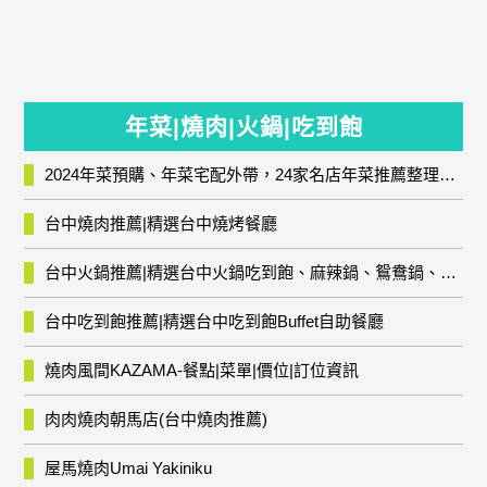
年菜|燒肉|火鍋|吃到飽
2024年菜預購、年菜宅配外帶，24家名店年菜推薦整理，圍爐輕鬆上菜團圓趣
台中燒肉推薦|精選台中燒烤餐廳
台中火鍋推薦|精選台中火鍋吃到飽、麻辣鍋、鴛鴦鍋、石頭火鍋、酸菜白肉鍋、海鮮鍋、燒酒雞、麻油雞、壽喜燒等熱門人氣火鍋店!
台中吃到飽推薦|精選台中吃到飽Buffet自助餐廳
燒肉風間KAZAMA-餐點|菜單|價位|訂位資訊
肉肉燒肉朝馬店(台中燒肉推薦)
屋馬燒肉Umai Yakiniku