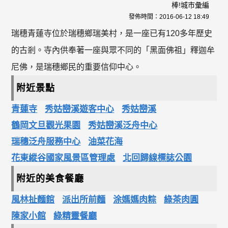
棒!城市彙編
發佈時間：
2016-06-12 18:49
瑞穗青蓮寺位於瑞穗鄉瑞美村，是一座已有120多年歷史
的古剎。寺內供奉著一座與眾不同的「黑面佛祖」釋迦牟
尼佛，是瑞穗鄉民的重要信仰中心。
附近景點
青蓮寺
秀姑巒溪遊客中心
秀姑巒溪
鶴岡文旦觀光果園
秀姑巒溪泛舟中心
瑞穗泛舟服務中心
油菜花海
花東縱谷國家風景區管理處
北回歸線標誌公園
附近的美食餐廳
風林扯麵館
派出所前麵
涂媽媽肉粽
綠茶肉圓
陳家小館
綠精靈餐廳