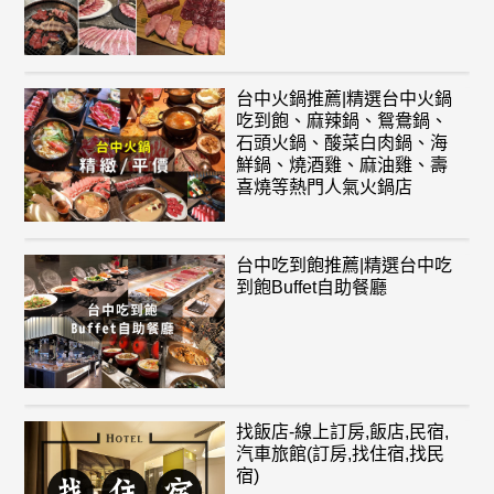
台中火鍋推薦|精選台中火鍋
吃到飽、麻辣鍋、鴛鴦鍋、
石頭火鍋、酸菜白肉鍋、海
鮮鍋、燒酒雞、麻油雞、壽
喜燒等熱門人氣火鍋店
台中吃到飽推薦|精選台中吃
到飽Buffet自助餐廳
找飯店-線上訂房,飯店,民宿,
汽車旅館(訂房,找住宿,找民
宿)