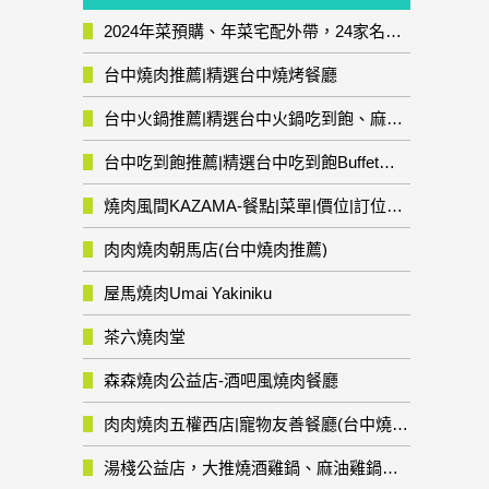
2024年菜預購、年菜宅配外帶，24家名店年菜推薦整理，圍爐輕鬆上菜團圓趣
台中燒肉推薦|精選台中燒烤餐廳
台中火鍋推薦|精選台中火鍋吃到飽、麻辣鍋、鴛鴦鍋、石頭火鍋、酸菜白肉鍋、海鮮鍋、燒酒雞、麻油雞、壽喜燒等熱門人氣火鍋店!
台中吃到飽推薦|精選台中吃到飽Buffet自助餐廳
燒肉風間KAZAMA-餐點|菜單|價位|訂位資訊
肉肉燒肉朝馬店(台中燒肉推薦)
屋馬燒肉Umai Yakiniku
茶六燒肉堂
森森燒肉公益店-酒吧風燒肉餐廳
肉肉燒肉五權西店|寵物友善餐廳(台中燒肉推薦)
湯棧公益店，大推燒酒雞鍋、麻油雞鍋暖暖有夠補