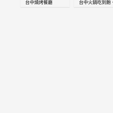
台中燒烤餐廳
台中火鍋吃到飽
麻辣鍋、鴛鴦鍋
石頭火鍋、酸菜
肉鍋、海鮮鍋、
酒雞、麻油雞、
喜燒等熱門人氣
鍋店