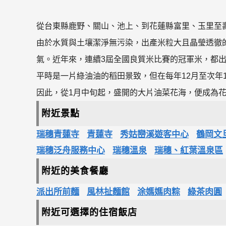
從台東縣鹿野、關山、池上、到花蓮縣富里、玉里至
由於水質與土壤潔淨無污染，出產米粒大且晶瑩透徹
氣。近年來，連續3屆全國良質米比賽的冠軍米，都出
平時是一片綠油油的稻田景致，但在每年12月至次年
因此，從1月中旬起，盛開的大片油菜花海，便成為
附近景點
瑞穗青蓮寺
青蓮寺
秀姑巒溪遊客中心
鶴岡文
瑞穗泛舟服務中心
瑞穗溫泉
瑞穗、紅葉溫泉區
附近的美食餐廳
派出所前麵
風林扯麵館
涂媽媽肉粽
綠茶肉圓
附近可選擇的住宿飯店