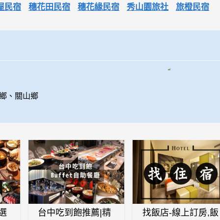
屋民宿
穗花田民宿
穗花緣民宿
秀山園旅社
旅橙民宿
上鄉、關山鄉
選
台中吃到飽推薦|精
找飯店-線上訂房,飯