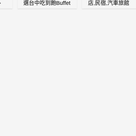
、
選台中吃到飽Buffet
店,民宿,汽車旅館
、
自助餐廳
(訂房,找住宿,找民
白
宿)
燒
壽
火