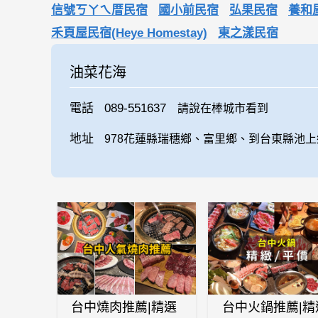
信號ㄎㄚㄟ厝民宿
國小前民宿
弘果民宿
養和
禾頁屋民宿(Heye Homestay)
東之漾民宿
油菜花海
電話
089-551637
請說在棒城市看到
地址
978花蓮縣瑞穗鄉、富里鄉、到台東縣池
台中燒肉推薦|精選
台中火鍋推薦|精