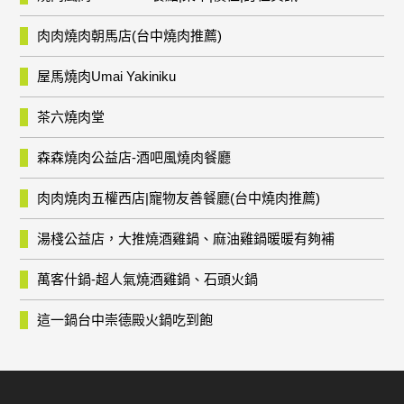
肉肉燒肉朝馬店(台中燒肉推薦)
屋馬燒肉Umai Yakiniku
茶六燒肉堂
森森燒肉公益店-酒吧風燒肉餐廳
肉肉燒肉五權西店|寵物友善餐廳(台中燒肉推薦)
湯棧公益店，大推燒酒雞鍋、麻油雞鍋暖暖有夠補
萬客什鍋-超人氣燒酒雞鍋、石頭火鍋
這一鍋台中崇德殿火鍋吃到飽