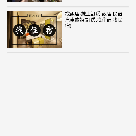
找飯店-線上訂房,飯店,民宿,
汽車旅館(訂房,找住宿,找民
宿)