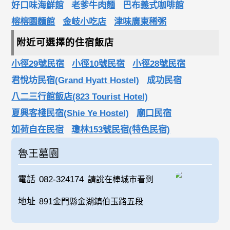
好口味海鮮館
老爹牛肉麵
巴布義式咖啡館
榕榕園麵館
金岐小吃店
津味廣東稀粥
附近可選擇的住宿飯店
小徑29號民宿
小徑10號民宿
小徑28號民宿
君悅坊民宿(Grand Hyatt Hostel)
成功民宿
八二三行館飯店(823 Tourist Hotel)
夏興客棧民宿(Shie Ye Hostel)
廟口民宿
如荷自在民宿
瓊林153號民宿(特色民宿)
魯王墓園
電話
082-324174
請說在棒城市看到
地址
891金門縣金湖鎮伯玉路五段