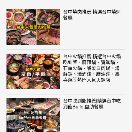
台中燒肉推薦|精選台中燒烤
餐廳
台中火鍋推薦|精選台中火鍋
吃到飽、麻辣鍋、鴛鴦鍋、
石頭火鍋、酸菜白肉鍋、海
鮮鍋、燒酒雞、麻油雞、壽
喜燒等熱門人氣火鍋店
台中吃到飽推薦|精選台中吃
到飽Buffet自助餐廳