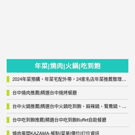
年菜|燒肉|火鍋|吃到飽
2024年菜預購、年菜宅配外帶，24家名店年菜推薦整理，圍爐輕鬆上菜團圓趣
台中燒肉推薦|精選台中燒烤餐廳
台中火鍋推薦|精選台中火鍋吃到飽、麻辣鍋、鴛鴦鍋、石頭火鍋、酸菜白肉鍋、海鮮鍋、燒酒雞、麻油雞、壽喜燒等熱門人氣火鍋店!
台中吃到飽推薦|精選台中吃到飽Buffet自助餐廳
燒肉風間KAZAMA-餐點|菜單|價位|訂位資訊