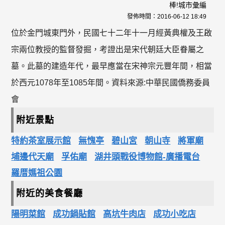
棒!城市彙編
發佈時間：
2016-06-12 18:49
位於金門城東門外，民國七十二年十一月經黃典權及王啟
宗兩位教授的監督發掘，考證出是宋代朝廷大臣眷屬之
墓。此墓的建造年代，最早應當在宋神宗元豐年間，相當
於西元1078年至1085年間。資料來源:中華民國僑務委員
會
附近景點
特約茶室展示館
無愧亭
碧山宮
朝山寺
將軍廟
埔邊代天廟
孚佑廟
湖井頭戰役博物館-廣播電台
羅厝媽祖公園
附近的美食餐廳
陽明菜館
成功鍋貼館
高坑牛肉店
成功小吃店