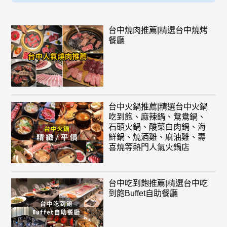
台中燒肉推薦|精選台中燒烤
餐廳
台中火鍋推薦|精選台中火鍋
吃到飽、麻辣鍋、鴛鴦鍋、
石頭火鍋、酸菜白肉鍋、海
鮮鍋、燒酒雞、麻油雞、壽
喜燒等熱門人氣火鍋店
台中吃到飽推薦|精選台中吃
到飽Buffet自助餐廳