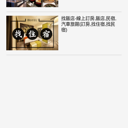
找飯店-線上訂房,飯店,民宿,
汽車旅館(訂房,找住宿,找民
宿)