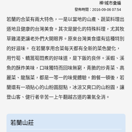
棒!城市彙編
發佈時間：
2016-09-06 07:54
若蘭的合菜有兩大特色，一是以當地的山產、蔬菜料理出
道地且健康的台灣美食。其次是變化的特殊料理，尤其牧
草雞湯更讓老外們大開眼界。原來台灣美食還有這種特別
的好滋味。 在若蘭享用合菜每天都有全新的菜色變化，
用竹筍、轎篙筍悶煮的好味道，是下飯的良伴。溪蝦、溪
魚的酥炸美味，口味獨特而回味無窮，青脆的炒青菜、高
麗菜、龍鬚菜，都是一等一的味覺體驗。飽餐一頓後，若
蘭還有一項貼心的山粉圓甜點，冰涼又爽口的山粉圓，讓
登山客、健行者辛苦一上午翻越古道的暑氣全消。
若蘭山莊