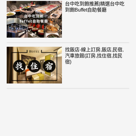
台中吃到飽推薦|精選台中吃
到飽Buffet自助餐廳
找飯店-線上訂房,飯店,民宿,
汽車旅館(訂房,找住宿,找民
宿)