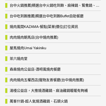
台中火鍋推薦|精選台中火鍋吃到飽、麻辣鍋、鴛鴦鍋、石頭火鍋、酸菜白肉鍋、海鮮鍋、燒酒雞、麻油雞、壽喜燒等熱門人氣火鍋店!
台中吃到飽推薦|精選台中吃到飽Buffet自助餐廳
燒肉風間KAZAMA-餐點|菜單|價位|訂位資訊
肉肉燒肉朝馬店(台中燒肉推薦)
屋馬燒肉Umai Yakiniku
茶六燒肉堂
森森燒肉公益店-酒吧風燒肉餐廳
肉肉燒肉五權西店|寵物友善餐廳(台中燒肉推薦)
湯棧公益店，大推燒酒雞鍋、麻油雞鍋暖暖有夠補
萬客什鍋-超人氣燒酒雞鍋、石頭火鍋