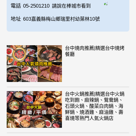
電話
05-2501210
請說在棒城市看到
地址
603嘉義縣梅山鄉瑞里村幼葉林10號
台中燒肉推薦|精選台中燒烤
餐廳
台中火鍋推薦|精選台中火鍋
吃到飽、麻辣鍋、鴛鴦鍋、
石頭火鍋、酸菜白肉鍋、海
鮮鍋、燒酒雞、麻油雞、壽
喜燒等熱門人氣火鍋店