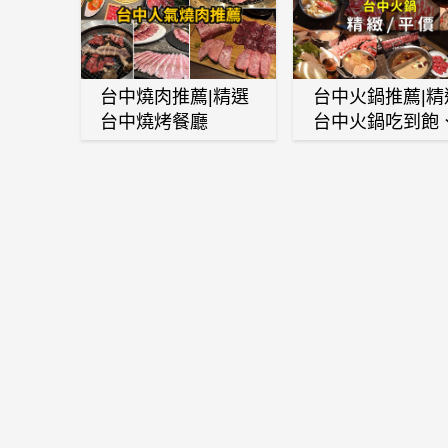
台中燒肉推薦|精選
台中火鍋推薦|精
台中燒烤餐廳
台中火鍋吃到飽
麻辣鍋、鴛鴦鍋
石頭火鍋、酸菜
肉鍋、海鮮鍋、
酒雞、麻油雞、
喜燒等熱門人氣
鍋店