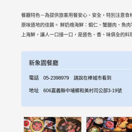
餐廳特色－為提供旅客用餐安心、安全，特別注意食
原味道地的佳餚。 鮮奶燴海鮮：蝦仁、蟹腿肉、魚
上海鮮，讓人一口接一口，是道色、香、味俱全的料
新象園餐廳
電話
05-2398979
請說在棒城市看到
地址
606嘉義縣中埔鄉和美村司公部3-19號