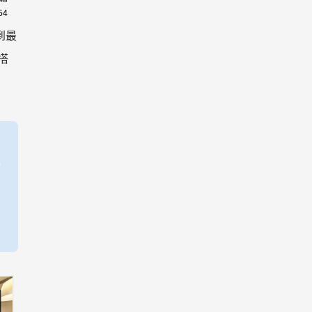
54
到最
搭