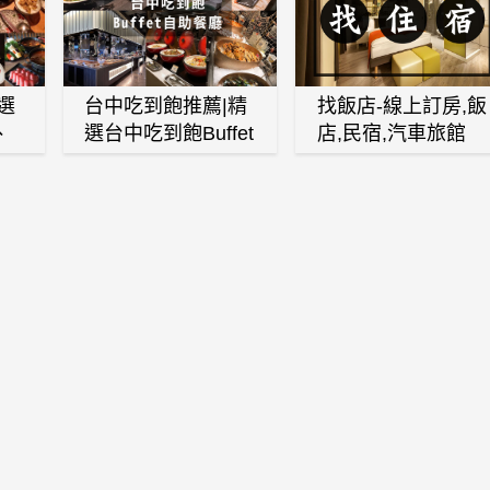
選
台中吃到飽推薦|精
找飯店-線上訂房,飯
、
選台中吃到飽Buffet
店,民宿,汽車旅館
、
自助餐廳
(訂房,找住宿,找民
白
宿)
燒
壽
火