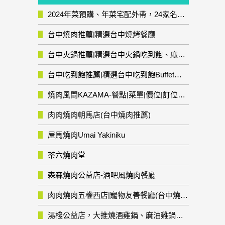
2024年菜預購、年菜宅配外帶，24家名店年菜推薦整理，圍爐輕鬆上菜團圓趣
台中燒肉推薦|精選台中燒烤餐廳
台中火鍋推薦|精選台中火鍋吃到飽、麻辣鍋、鴛鴦鍋、石頭火鍋、酸菜白肉鍋、海鮮鍋、燒酒雞、麻油雞、壽喜燒等熱門人氣火鍋店!
台中吃到飽推薦|精選台中吃到飽Buffet自助餐廳
燒肉風間KAZAMA-餐點|菜單|價位|訂位資訊
肉肉燒肉朝馬店(台中燒肉推薦)
屋馬燒肉Umai Yakiniku
茶六燒肉堂
森森燒肉公益店-酒吧風燒肉餐廳
肉肉燒肉五權西店|寵物友善餐廳(台中燒肉推薦)
湯棧公益店，大推燒酒雞鍋、麻油雞鍋暖暖有夠補