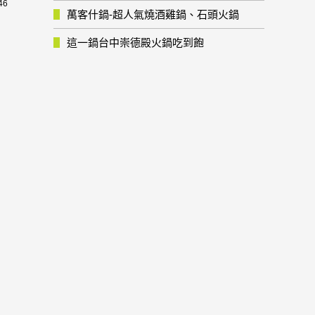
46
萬客什鍋-超人氣燒酒雞鍋、石頭火鍋
這一鍋台中崇德殿火鍋吃到飽