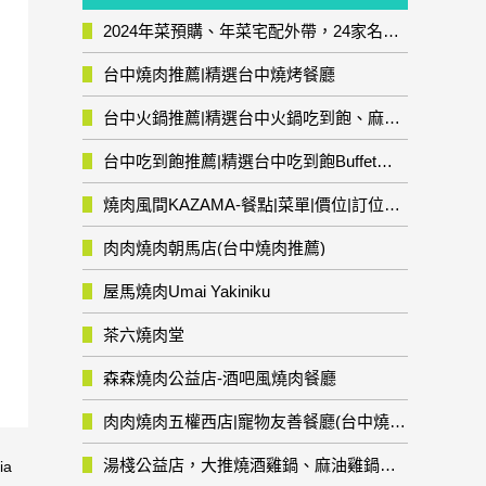
2024年菜預購、年菜宅配外帶，24家名店年菜推薦整理，圍爐輕鬆上菜團圓趣
台中燒肉推薦|精選台中燒烤餐廳
台中火鍋推薦|精選台中火鍋吃到飽、麻辣鍋、鴛鴦鍋、石頭火鍋、酸菜白肉鍋、海鮮鍋、燒酒雞、麻油雞、壽喜燒等熱門人氣火鍋店!
台中吃到飽推薦|精選台中吃到飽Buffet自助餐廳
燒肉風間KAZAMA-餐點|菜單|價位|訂位資訊
肉肉燒肉朝馬店(台中燒肉推薦)
屋馬燒肉Umai Yakiniku
茶六燒肉堂
森森燒肉公益店-酒吧風燒肉餐廳
肉肉燒肉五權西店|寵物友善餐廳(台中燒肉推薦)
湯棧公益店，大推燒酒雞鍋、麻油雞鍋暖暖有夠補
ia