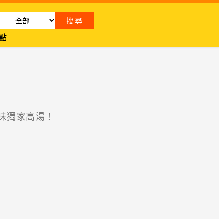
點
味獨家高湯！