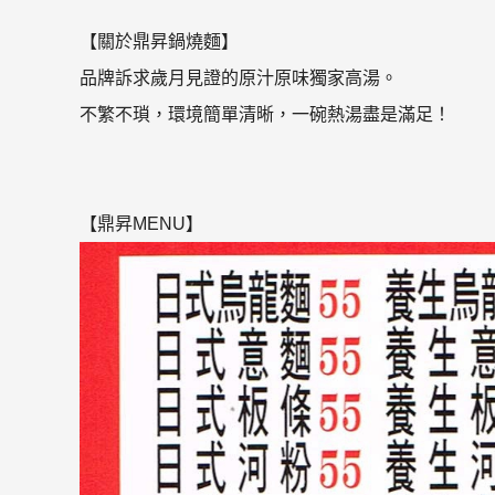
【關於鼎昇鍋燒麵】
品牌訴求歲月見證的原汁原味獨家高湯。
不繁不瑣，環境簡單清晰，一碗熱湯盡是滿足！
【鼎昇MENU】