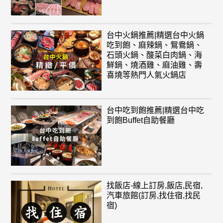
台中火鍋推薦|精選台中火鍋
吃到飽、麻辣鍋、鴛鴦鍋、
石頭火鍋、酸菜白肉鍋、海
鮮鍋、燒酒雞、麻油雞、壽
喜燒等熱門人氣火鍋店
台中吃到飽推薦|精選台中吃
到飽Buffet自助餐廳
找飯店-線上訂房,飯店,民宿,
汽車旅館(訂房,找住宿,找民
宿)