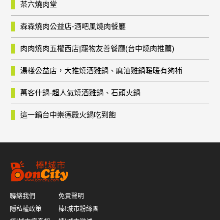
茶六燒肉堂
森森燒肉公益店-酒吧風燒肉餐廳
肉肉燒肉五權西店|寵物友善餐廳(台中燒肉推薦)
湯棧公益店，大推燒酒雞鍋、麻油雞鍋暖暖有夠補
萬客什鍋-超人氣燒酒雞鍋、石頭火鍋
這一鍋台中崇德殿火鍋吃到飽
聯絡我們
免責聲明
隱私權政策
棒!城市粉絲團