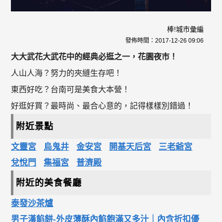
棒!城市彙編
發佈時間：
2017-12-26 09:06
大大武花大武花中的經典必逛之一，花園夜市！
人山人海？努力的夾縫生存吧！
東西好吃？台南可是美食大本營！
好逛好買？最時尚、最合心意的，記得樣樣別錯過！
附近景點
文靈宮
烏鬼井
金安宮
開基天后宮
三老爺宮
兌悅門
集福宮
普濟殿
附近的美食餐廳
泰發沙茶爐
男子漢餡餅-外皮薄酥內餡飽滿又多汁｜內含折扣優