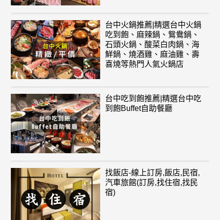
台中火鍋推薦|精選台中火鍋
吃到飽、麻辣鍋、鴛鴦鍋、
石頭火鍋、酸菜白肉鍋、海
鮮鍋、燒酒雞、麻油雞、壽
喜燒等熱門人氣火鍋店
台中吃到飽推薦|精選台中吃
到飽Buffet自助餐廳
找飯店-線上訂房,飯店,民宿,
汽車旅館(訂房,找住宿,找民
宿)