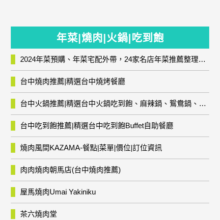
年菜|燒肉|火鍋|吃到飽
2024年菜預購、年菜宅配外帶，24家名店年菜推薦整理，圍爐輕鬆上菜團圓趣
台中燒肉推薦|精選台中燒烤餐廳
台中火鍋推薦|精選台中火鍋吃到飽、麻辣鍋、鴛鴦鍋、石頭火鍋、酸菜白肉鍋、海鮮鍋、燒酒雞、麻油雞、壽喜燒等熱門人氣火鍋店!
台中吃到飽推薦|精選台中吃到飽Buffet自助餐廳
燒肉風間KAZAMA-餐點|菜單|價位|訂位資訊
肉肉燒肉朝馬店(台中燒肉推薦)
屋馬燒肉Umai Yakiniku
茶六燒肉堂