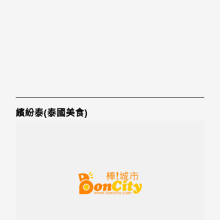
繽紛泰(泰國美食)