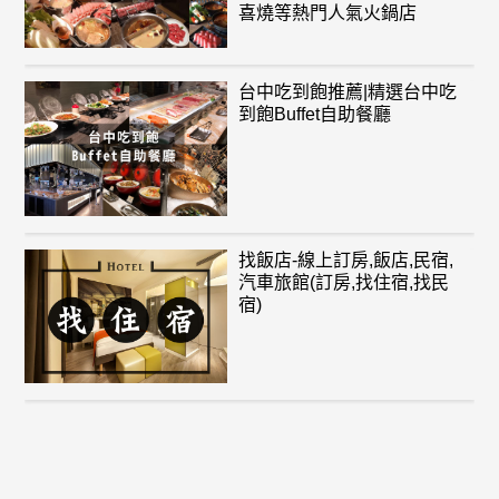
喜燒等熱門人氣火鍋店
台中吃到飽推薦|精選台中吃
到飽Buffet自助餐廳
找飯店-線上訂房,飯店,民宿,
汽車旅館(訂房,找住宿,找民
宿)