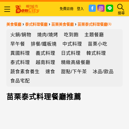
免費註冊
登入
搜尋
›
›
›
美食餐廳
泰式料理餐廳
苗栗美食餐廳
苗栗泰式料理餐廳
(1)
火鍋/鍋物
燒肉/燒烤
吃到飽
主題餐廳
早午餐
排餐/鐵板燒
中式料理
苗栗小吃
異國料理
義式料理
日式料理
韓式料理
泰式料理
越南料理
精緻高級餐廳
蔬食素食養生
速食
甜點/下午茶
冰品/飲品
食品宅配
苗栗泰式料理餐廳推薦