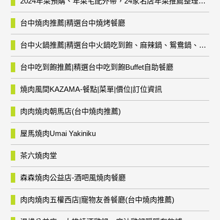
2024年菜預購、年菜宅配外帶，24家名店年菜推薦整理，圍爐輕鬆上菜團圓趣
台中燒肉推薦|精選台中燒烤餐廳
台中火鍋推薦|精選台中火鍋吃到飽、麻辣鍋、鴛鴦鍋、石頭火鍋、酸菜白肉鍋、海鮮鍋、燒酒雞、麻油雞、壽喜燒等熱門人氣火鍋店!
台中吃到飽推薦|精選台中吃到飽Buffet自助餐廳
燒肉風間KAZAMA-餐點|菜單|價位|訂位資訊
肉肉燒肉朝馬店(台中燒肉推薦)
屋馬燒肉Umai Yakiniku
茶六燒肉堂
森森燒肉公益店-酒吧風燒肉餐廳
肉肉燒肉五權西店|寵物友善餐廳(台中燒肉推薦)