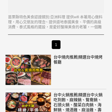
苗栗縣特色美食認證類別:亞洲料理 提供wifi 本著用心做料
理，用心交朋友的理念~ 提供道地泰國美食、平價的高級
消費、泰式風格的擺設，是愛好酸辣美食的老饕，一個難
得的好去處。
1
台中燒肉推薦|精選台中燒烤
餐廳
台中火鍋推薦|精選台中火鍋
吃到飽、麻辣鍋、鴛鴦鍋、
石頭火鍋、酸菜白肉鍋、海
鮮鍋、燒酒雞、麻油雞、壽