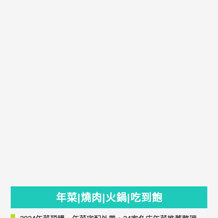
年菜|燒肉|火鍋|吃到飽