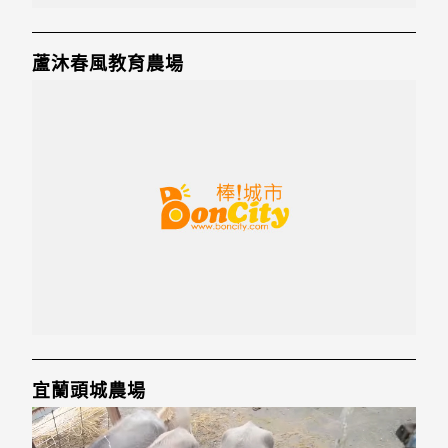
蘆沐春風教育農場
宜蘭頭城農場