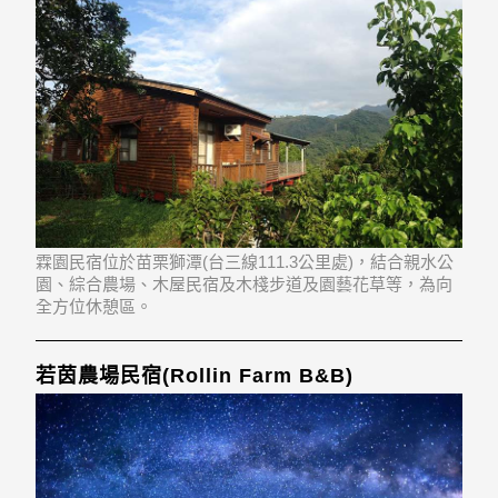
霖園民宿位於苗栗獅潭(台三線111.3公里處)，結合親水公
園、綜合農場、木屋民宿及木棧步道及園藝花草等，為向
全方位休憩區。
若茵農場民宿(Rollin Farm B&B)