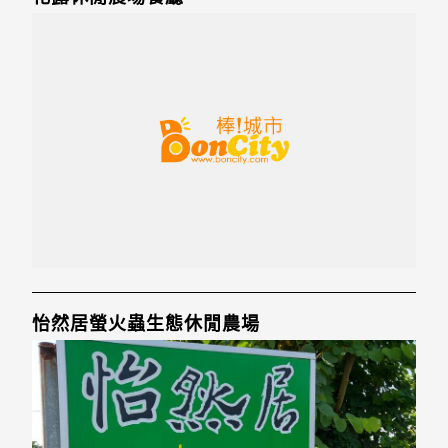
怡然居螢火蟲生態休閒農場