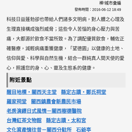
棒!城市彙編
發佈時間：
2016-06-12 18:49
科技日益蓬勃卻也帶給人們諸多文明病，對人體之心理及
生理直接構成強烈威脅；這些令人苦惱的身心壓力與苦
痛，大都源於飲食不當所致。為了調配優質飲食，輔佐正
確醫療，減輕病痛重獲健康，「望德園」以健康的土地、
信仰與愛、科學與自然生機，結合一群純真人間天使的愛
心，照護您的身、心、靈及生態系的健康。
附近景點
醒目地標‧關西天主堂
縣定古蹟‧鄭氏祠堂
羅家祠堂
關西鎮農會新農民市場
老房演繹日式風情－關西樹德醫院
台灣紅茶文物館
縣定古蹟‧太和宮
文化資產憶往昔－關西分駐所
石爺亭