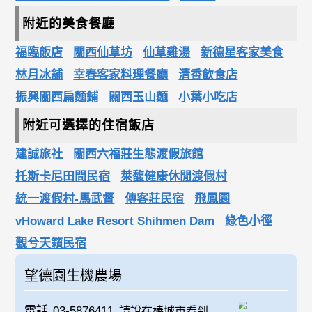
附近的美食餐廳
福臨飯店
關西仙草坊
仙草雞湯
新德星客家美食
林月冰舖
幸春客家料理餐廳
清香飲食店
振興關西扁麵鋪
關西玉山麵
小葉小吃店
附近可選擇的住宿飯店
建誠旅社
關西六福莊生態渡假旅館
托斯卡尼田間民宿
萊馥健康休閒渡假村
統一渡假村-馬武督
傳客莊民宿
飛鳳園
vHoward Lake Resort Shihmen Dam
綠色小徑
觀兮天籟民宿
望德園生機農場
電話
03-5876411
請說在棒城市看到