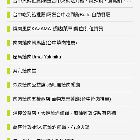
台中火鍋推薦|精選台中火鍋吃到飽、麻辣鍋、鴛鴦鍋、石頭火鍋、酸菜白肉鍋、海鮮鍋、燒酒雞、麻油雞、壽喜燒等熱門人氣火鍋店!
台中吃到飽推薦|精選台中吃到飽Buffet自助餐廳
燒肉風間KAZAMA-餐點|菜單|價位|訂位資訊
肉肉燒肉朝馬店(台中燒肉推薦)
屋馬燒肉Umai Yakiniku
茶六燒肉堂
森森燒肉公益店-酒吧風燒肉餐廳
肉肉燒肉五權西店|寵物友善餐廳(台中燒肉推薦)
湯棧公益店，大推燒酒雞鍋、麻油雞鍋暖暖有夠補
萬客什鍋-超人氣燒酒雞鍋、石頭火鍋