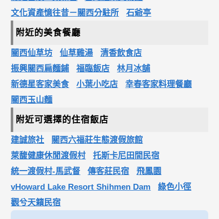
文化資產憶往昔－關西分駐所
石爺亭
附近的美食餐廳
關西仙草坊
仙草雞湯
清香飲食店
振興關西扁麵鋪
福臨飯店
林月冰舖
新德星客家美食
小葉小吃店
幸春客家料理餐廳
關西玉山麵
附近可選擇的住宿飯店
建誠旅社
關西六福莊生態渡假旅館
萊馥健康休閒渡假村
托斯卡尼田間民宿
統一渡假村-馬武督
傳客莊民宿
飛鳳園
vHoward Lake Resort Shihmen Dam
綠色小徑
觀兮天籟民宿