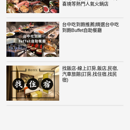
喜燒等熱門人氣火鍋店
台中吃到飽推薦|精選台中吃
到飽Buffet自助餐廳
找飯店-線上訂房,飯店,民宿,
汽車旅館(訂房,找住宿,找民
宿)