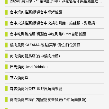
2024年菜預購、年菜宅配外帶，24家名店年菜推薦整理，圍爐輕鬆上菜團圓趣
台中燒肉推薦|精選台中燒烤餐廳
台中火鍋推薦|精選台中火鍋吃到飽、麻辣鍋、鴛鴦鍋、石頭火鍋、酸菜白肉鍋、海鮮鍋、燒酒雞、麻油雞、壽喜燒等熱門人氣火鍋店!
台中吃到飽推薦|精選台中吃到飽Buffet自助餐廳
燒肉風間KAZAMA-餐點|菜單|價位|訂位資訊
肉肉燒肉朝馬店(台中燒肉推薦)
屋馬燒肉Umai Yakiniku
茶六燒肉堂
森森燒肉公益店-酒吧風燒肉餐廳
肉肉燒肉五權西店|寵物友善餐廳(台中燒肉推薦)