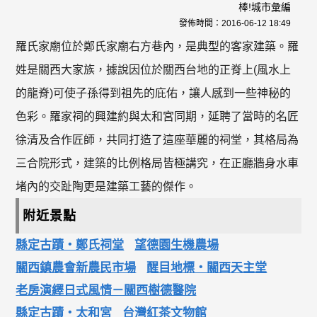
棒!城市彙編
發佈時間：
2016-06-12 18:49
羅氏家廟位於鄭氏家廟右方巷內，是典型的客家建築。羅
姓是關西大家族，據說因位於關西台地的正脊上(風水上
的龍脊)可使子孫得到祖先的庇佑，讓人感到一些神秘的
色彩。羅家祠的興建約與太和宮同期，延聘了當時的名匠
徐清及合作匠師，共同打造了這座華麗的祠堂，其格局為
三合院形式，建築的比例格局皆極講究，在正廳牆身水車
堵內的交趾陶更是建築工藝的傑作。
附近景點
縣定古蹟‧鄭氏祠堂
望德園生機農場
關西鎮農會新農民市場
醒目地標‧關西天主堂
老房演繹日式風情－關西樹德醫院
縣定古蹟‧太和宮
台灣紅茶文物館