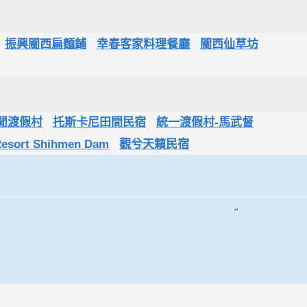
振興關西扁麵鋪
幸春客家料理餐廳
關西仙草坊
閒渡假村
托斯卡尼田間民宿
統一渡假村-馬武督
Resort Shihmen Dam
觀兮天籟民宿