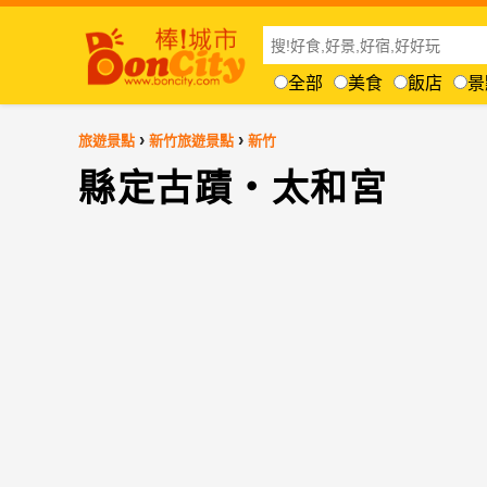
全部
美食
飯店
景
›
›
旅遊景點
新竹旅遊景點
新竹
縣定古蹟‧太和宮