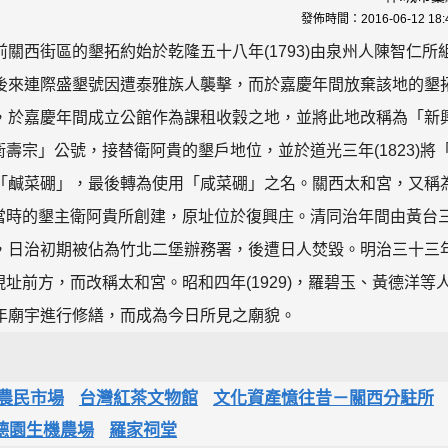
發佈時間：
2016-06-12 18:
關西街區的墾拓約始於乾隆五十八年(1793)由泉州人陳智仁所
後來連際盛墾號因遭泰雅族人襲擊，而於嘉慶年間放棄該地的墾
，於嘉慶年間成立公館作為課租收穀之地，並將此地改稱為「新
衛壽宗」公號，接替衛阿貴的墾戶地位，並於道光三年(1823)將
「鹹菜硼」，最後轉為使用「咸菜硼」之名。關西太和宮，又稱
，由當時的墾主衛阿貴所創建，原址位於復興庄。清同治年間由黃台
，日治初期被佔為竹北二堡辦務署，後遭日人焚毀。明治三十三
現址前方，而改稱太和宮。昭和四年(1929)，羅碧玉、黃德洋等
年廟宇進行修繕，而成為今日所見之廟貌。
農民市場
台灣紅茶文物館
文化資產憶往昔－關西分駐所
德園生機農場
羅家祠堂