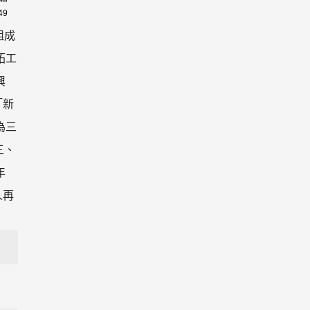
49
組成
拓工
興
「新
為三
三、
年
人再