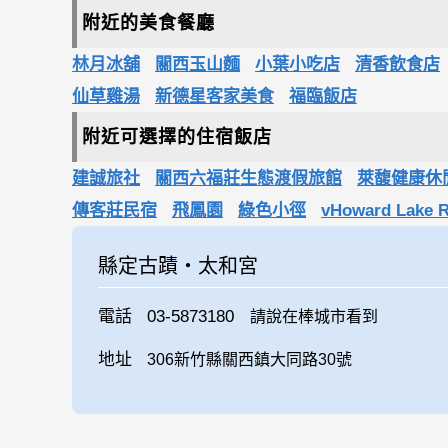
附近的美食餐廳
林月冰舖
關西玉山麵
小葉小吃店
清香飲食店
仙草雞湯
新德星客家美食
福臨飯店
附近可選擇的住宿飯店
建誠旅社
關西六福莊生態渡假旅館
萊馥健康休
傳客莊民宿
飛鳳園
綠色小徑
vHoward Lake 
縣定古蹟‧太和宮
電話
03-5873180
請說在棒城市看到
地址
306新竹縣關西鎮大同路30號