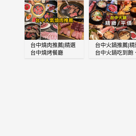
台中燒肉推薦|精選
台中火鍋推薦|精
台中燒烤餐廳
台中火鍋吃到飽
麻辣鍋、鴛鴦鍋
石頭火鍋、酸菜
肉鍋、海鮮鍋、
酒雞、麻油雞、
喜燒等熱門人氣
鍋店