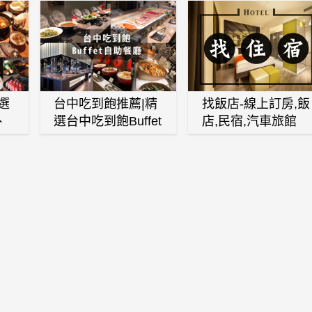
選
台中吃到飽推薦|精
找飯店-線上訂房,飯
、
選台中吃到飽Buffet
店,民宿,汽車旅館
、
自助餐廳
(訂房,找住宿,找民
白
宿)
燒
壽
火