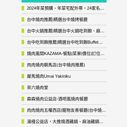
2024年菜預購、年菜宅配外帶，24家名店年菜推薦整理，圍爐輕鬆上菜團圓趣
台中燒肉推薦|精選台中燒烤餐廳
台中火鍋推薦|精選台中火鍋吃到飽、麻辣鍋、鴛鴦鍋、石頭火鍋、酸菜白肉鍋、海鮮鍋、燒酒雞、麻油雞、壽喜燒等熱門人氣火鍋店!
台中吃到飽推薦|精選台中吃到飽Buffet自助餐廳
燒肉風間KAZAMA-餐點|菜單|價位|訂位資訊
肉肉燒肉朝馬店(台中燒肉推薦)
屋馬燒肉Umai Yakiniku
茶六燒肉堂
森森燒肉公益店-酒吧風燒肉餐廳
肉肉燒肉五權西店|寵物友善餐廳(台中燒肉推薦)
湯棧公益店，大推燒酒雞鍋、麻油雞鍋暖暖有夠補