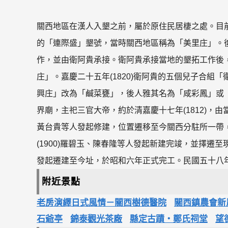
關西地區在漢人入墾之前，屬於原住民居棲之處。目前
的「連際盛」墾號，當時關西地區稱為「美里庄」。
作，並由衛阿貴承接。衛阿貴承接當地的墾拓工作後
庄」。嘉慶二十五年(1820)衛阿貴的五個兒子合組「
興庄」改為「鹹菜甕」，後人雅其名為「咸彩鳳」或
界廟，主祀三官大帝，約於清嘉慶十七年(1812)
黃台貴等人發起修建，位置遷移至今關西分駐所一帶
(1900)羅碧玉、陳春隆等人發起新建完竣，並擇遷至
發起遷建至今址，於昭和六年正式完工。民國五十八
附近景點
老房演繹日式風情－關西樹德醫院
關西鎮農會新
石爺亭
錦泰觀光茶廠
縣定古蹟‧鄭氏祠堂
望