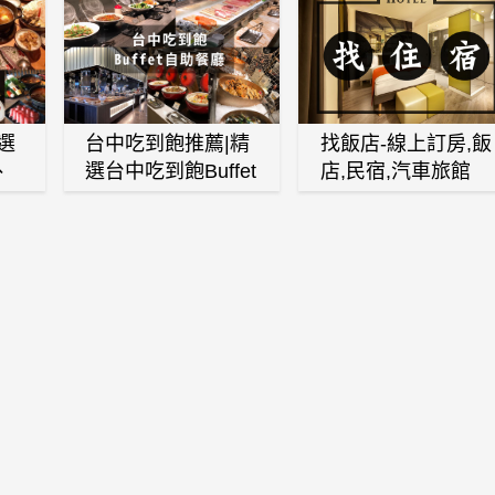
選
台中吃到飽推薦|精
找飯店-線上訂房,飯
、
選台中吃到飽Buffet
店,民宿,汽車旅館
、
自助餐廳
(訂房,找住宿,找民
白
宿)
燒
壽
火