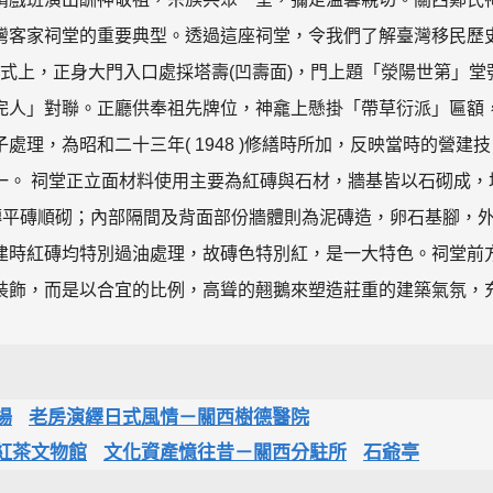
灣客家祠堂的重要典型。透過這座祠堂，令我們了解臺灣移民歷
形式上，正身大門入口處採塔壽(凹壽面)，門上題「滎陽世第」堂
完人」對聯。正廳供奉祖先牌位，神龕上懸掛「帶草衍派」匾額
理，為昭和二十三年( 1948 )修繕時所加，反映當時的營建技
一。 祠堂正立面材料使用主要為紅磚與石材，牆基皆以石砌成，
磚平磚順砌；內部隔間及背面部份牆體則為泥磚造，卵石基腳，
建時紅磚均特別過油處理，故磚色特別紅，是一大特色。祠堂前
裝飾，而是以合宜的比例，高聳的翹鵝來塑造莊重的建築氣氛，
場
老房演繹日式風情－關西樹德醫院
紅茶文物館
文化資產憶往昔－關西分駐所
石爺亭