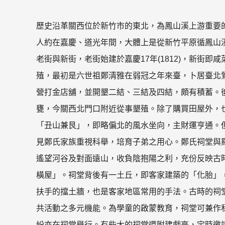
歷史沿革關西位於新竹市的東北，為鳳山溪上游重要
人約在嘉慶、道光年間，大體上是從新竹平原循鳳山
老街與新街，老街始建於嘉慶17年(1812)，新街即
殖，最初是六世祖鄭清雅在弱冠之年來臺，卜居臺北
營打金店舖，並開墾二結、三結及四結，頗有積蓄。後恐
甕，今關西北門口附近從事墾殖。除了購買田屋外，
「丑山兼艮」，即略偏北的風水坐向，主財運亨通。
見鄭氏家族重視科舉，培育子弟之用心。鄭氏祠堂與
遙望河谷及對面遠山，收負陰抱陽之利，充份反映古
橫屋」。祠堂背後有一土丘，即客家建築的「化胎」
扶手的擋土牆，也是客家地區常用的手法。古時的祠
共活動之多元機能。為學童的啟蒙教育，祠堂可兼作
紛亦在祠堂舉行。有些大的祠堂還附建戲亭，定時邀