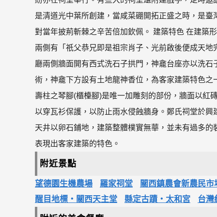
是清道光中葉所創建，當咸菜硼開拓正盛之時，是臺
對當年披荊斬棘之辛苦倍加欽佩。 建築特色 在建築
兩側有「祇父恭兄即是祖宗肖子、光前啟後便成天地
廳兩側牆面開有西式洗石子拱門，神龕台座亦以洗石子處
術，神龕下方設有土地龍神香位，為客家建築特色之
壽柱之琴腳(櫃檯腳)是唯一加雕刻的部份，牆面以紅
以穿瓦衫保護，以防止雨水侵蝕牆身。鄭氏祠堂於興
天井以卵石鋪地，建築整體樸實無華，並未有過多的
表現出客家建築的特色。
附近景點
望德園生機農場
羅家祠堂
關西鎮農會新農民市
醒目地標‧關西天主堂
縣定古蹟‧太和宮
台灣