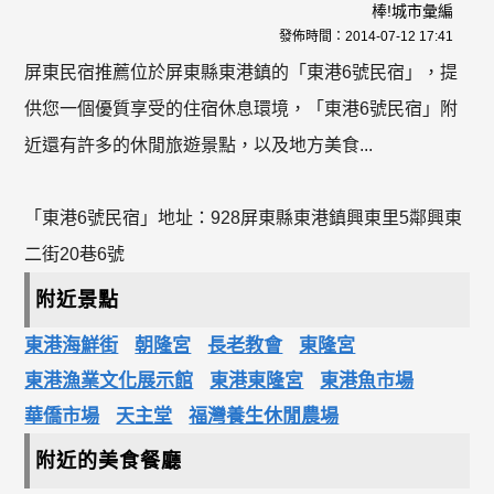
棒!城市彙編
發佈時間：
2014-07-12 17:41
屏東民宿推薦位於屏東縣東港鎮的「東港6號民宿」，提
供您一個優質享受的住宿休息環境，「東港6號民宿」附
近還有許多的休閒旅遊景點，以及地方美食...
「東港6號民宿」地址：928屏東縣東港鎮興東里5鄰興東
二街20巷6號
附近景點
東港海鮮街
朝隆宮
長老教會
東隆宮
東港漁業文化展示館
東港東隆宮
東港魚市場
華僑市場
天主堂
福灣養生休閒農場
附近的美食餐廳