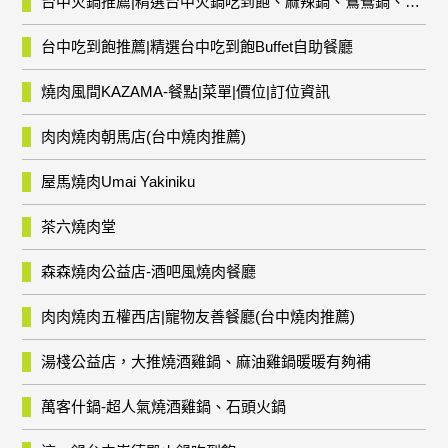
台中火鍋推薦|精選台中火鍋吃到飽、麻辣鍋、鴛鴦鍋、石頭火鍋、酸菜白肉鍋、海鮮鍋、燒酒雞、麻油雞、壽喜燒等熱門人氣火鍋店!
台中吃到飽推薦|精選台中吃到飽Buffet自助餐廳
燒肉風間KAZAMA-餐點|菜單|價位|訂位資訊
肉肉燒肉朝馬店(台中燒肉推薦)
屋馬燒肉Umai Yakiniku
茶六燒肉堂
森森燒肉公益店-酒吧風燒肉餐廳
肉肉燒肉五權西店|寵物友善餐廳(台中燒肉推薦)
湯棧公益店，大推燒酒雞鍋、麻油雞鍋暖暖有夠補
萬客什鍋-超人氣燒酒雞鍋、石頭火鍋