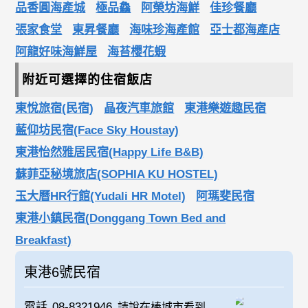
品香圓海產城
極品鱻
阿榮坊海鮮
佳珍餐廳
張家食堂
東昇餐廳
海味珍海產館
亞士都海產店
阿龍好味海鮮屋
海苔櫻花蝦
附近可選擇的住宿飯店
東悅旅宿(民宿)
晶夜汽車旅館
東港樂遊趣民宿
藍仰坊民宿(Face Sky Houstay)
東港怡然雅居民宿(Happy Life B&B)
蘇菲亞秘境旅店(SOPHIA KU HOSTEL)
玉大曆HR行館(Yudali HR Motel)
阿瑪斐民宿
東港小鎮民宿(Donggang Town Bed and
Breakfast)
東港6號民宿
電話
08-8321946
請說在棒城市看到