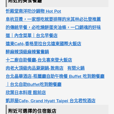
附近的美食餐廳
忻殿堂南洋叻沙鍋物 Hot Pot
阜杭豆漿，一家想吃就要排隊的米其林必比登推薦
的傳統早餐，必吃燒餅蛋夾油條，一口銷魂的好味
道｜內含菜單｜台北早餐店
遠東Café-香格里拉台北遠東國際大飯店
醉麻辣頂級麻辣鴛鴦鍋
十二廚自助餐廳-台北喜來登大飯店
肉老大頂級肉品涮涮鍋-敦南店
有間火鍋
台北晶華酒店-栢麗廳自助午晚餐 Buffet 吃到飽餐廳
｜台北自助Buffet吃到飽餐廳
欣葉日本料理 館前店
凱菲屋Cafe- Grand Hyatt Taipei 台北君悅酒店
附近可選擇的住宿飯店