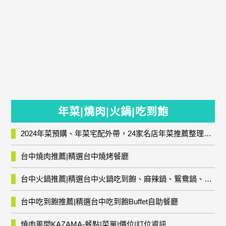
年菜|燒肉|火鍋|吃到飽
2024年菜預購、年菜宅配外帶，24家名店年菜推薦整理，圍爐輕鬆上菜團圓趣
台中燒肉推薦|精選台中燒烤餐廳
台中火鍋推薦|精選台中火鍋吃到飽、麻辣鍋、鴛鴦鍋、石頭火鍋、酸菜白肉鍋、海鮮鍋、燒酒雞、麻油雞、壽喜燒等熱門人氣火鍋店!
台中吃到飽推薦|精選台中吃到飽Buffet自助餐廳
燒肉風間KAZAMA-餐點|菜單|價位|訂位資訊