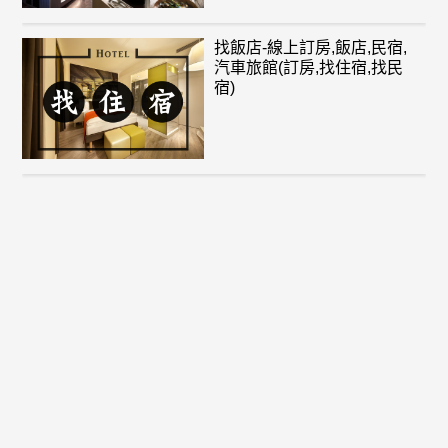
找飯店-線上訂房,飯店,民宿,
汽車旅館(訂房,找住宿,找民
宿)