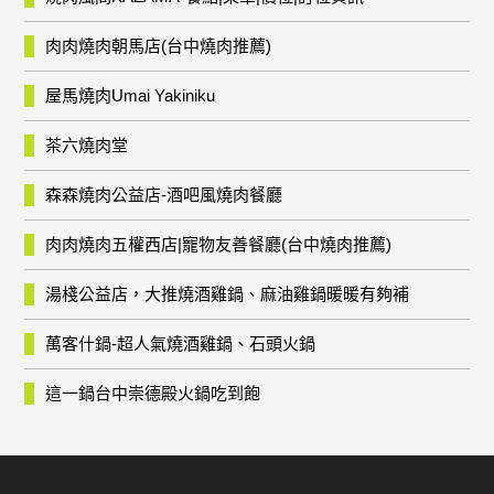
肉肉燒肉朝馬店(台中燒肉推薦)
屋馬燒肉Umai Yakiniku
茶六燒肉堂
森森燒肉公益店-酒吧風燒肉餐廳
肉肉燒肉五權西店|寵物友善餐廳(台中燒肉推薦)
湯棧公益店，大推燒酒雞鍋、麻油雞鍋暖暖有夠補
萬客什鍋-超人氣燒酒雞鍋、石頭火鍋
這一鍋台中崇德殿火鍋吃到飽