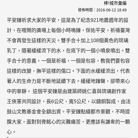
棒!城市彙編
發佈時間：
2016-06-12 18:49
平安鐘祈求大家的平安，這是為了紀念921地震週年的設
計，在喧鬧的廣場上每個小時鳴鐘，保佑平安，祈禱臺灣
不會再發生這樣的天災。雙手合十加上108個黃色的琉璃
乳丁，隨著緩緩流下的水，在底下的一個小噴泉噴出。雙
手合十的意義，一個是祈福，一個是包容，教我們要包容
這樣的改變，撫平這樣的傷口。下面的水緩緩流出，代表
著人的生命力是不斷地延續下去。緩緩地鐘聲，卻帶來心
中的寧靜。 這個平安鐘是由建築師姚仁喜與琉璃創作家
王俠軍共同設計，長6公尺、寬5公尺，以鑄銅製成，由法
鼓山文教基金會全額出資。平安鐘點綴都市景觀，不時提
醒大家，面對刻骨銘心的災難痛苦，更應該有謙卑的一顆
心。