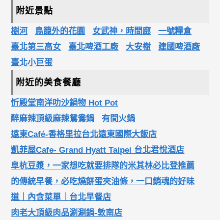
附近景點
樹河
鳥籠外的花園
女武神，時間廊
一號糧倉
臺北第三高女
臺北啤酒工廠
大安樹
建國啤酒廠
臺北小巨蛋
附近的美食餐廳
忻殿堂南洋叻沙鍋物 Hot Pot
醉麻辣頂級麻辣鴛鴦鍋
有間火鍋
遠東Café-香格里拉台北遠東國際大飯店
凱菲屋Cafe- Grand Hyatt Taipei 台北君悅酒店
阜杭豆漿，一家想吃就要排隊的米其林必比登推薦
的傳統早餐，必吃燒餅蛋夾油條，一口銷魂的好味
道｜內含菜單｜台北早餐店
肉老大頂級肉品涮涮鍋-敦南店