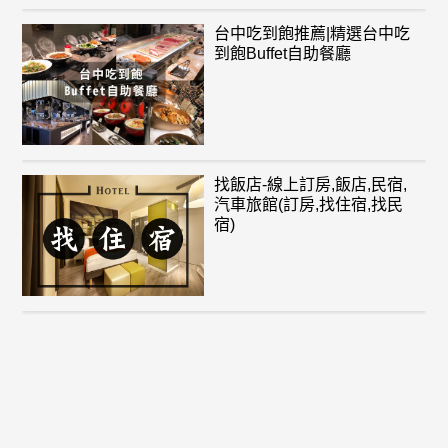
台中吃到飽推薦|精選台中吃
到飽Buffet自助餐廳
找飯店-線上訂房,飯店,民宿,
汽車旅館(訂房,找住宿,找民
宿)