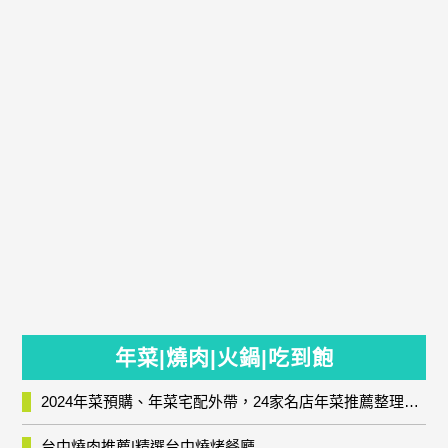
年菜|燒肉|火鍋|吃到飽
2024年菜預購、年菜宅配外帶，24家名店年菜推薦整理，圍爐輕鬆上菜團圓趣
台中燒肉推薦|精選台中燒烤餐廳