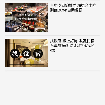
台中吃到飽推薦|精選台中吃
到飽Buffet自助餐廳
找飯店-線上訂房,飯店,民宿,
汽車旅館(訂房,找住宿,找民
宿)