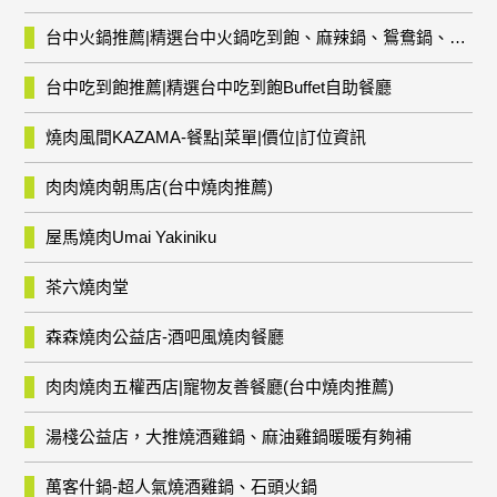
台中火鍋推薦|精選台中火鍋吃到飽、麻辣鍋、鴛鴦鍋、石頭火鍋、酸菜白肉鍋、海鮮鍋、燒酒雞、麻油雞、壽喜燒等熱門人氣火鍋店!
台中吃到飽推薦|精選台中吃到飽Buffet自助餐廳
燒肉風間KAZAMA-餐點|菜單|價位|訂位資訊
肉肉燒肉朝馬店(台中燒肉推薦)
屋馬燒肉Umai Yakiniku
茶六燒肉堂
森森燒肉公益店-酒吧風燒肉餐廳
肉肉燒肉五權西店|寵物友善餐廳(台中燒肉推薦)
湯棧公益店，大推燒酒雞鍋、麻油雞鍋暖暖有夠補
萬客什鍋-超人氣燒酒雞鍋、石頭火鍋