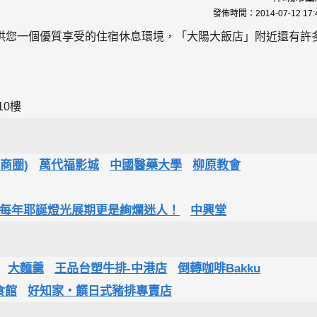
發佈時間：
2014-07-12 17:
供您一個優質享受的住宿休息環境，「大陽大飯店」附近還有許
10樓
商圈)
萬代福影城
中國醫藥大學
柳原教會
，每年耶誕燈光展期更是絢爛迷人！
中興堂
大麵羹
王品台塑牛排-中港店
倒轉咖啡Bakku
食館
好知家‧饌日式豬排專賣店