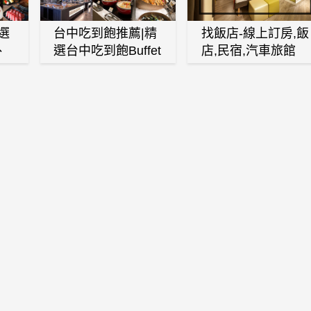
選
台中吃到飽推薦|精
找飯店-線上訂房,飯
、
選台中吃到飽Buffet
店,民宿,汽車旅館
、
自助餐廳
(訂房,找住宿,找民
白
宿)
燒
壽
火