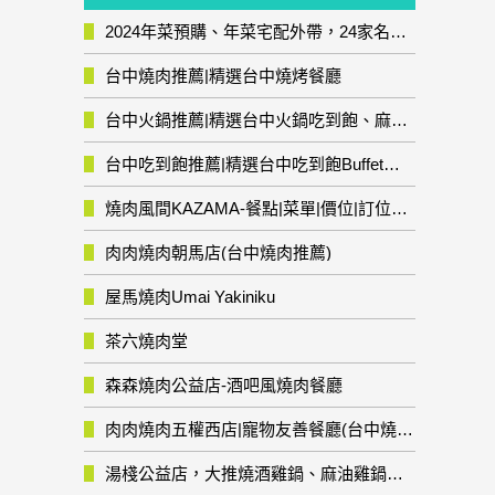
2024年菜預購、年菜宅配外帶，24家名店年菜推薦整理，圍爐輕鬆上菜團圓趣
台中燒肉推薦|精選台中燒烤餐廳
台中火鍋推薦|精選台中火鍋吃到飽、麻辣鍋、鴛鴦鍋、石頭火鍋、酸菜白肉鍋、海鮮鍋、燒酒雞、麻油雞、壽喜燒等熱門人氣火鍋店!
台中吃到飽推薦|精選台中吃到飽Buffet自助餐廳
燒肉風間KAZAMA-餐點|菜單|價位|訂位資訊
肉肉燒肉朝馬店(台中燒肉推薦)
屋馬燒肉Umai Yakiniku
茶六燒肉堂
森森燒肉公益店-酒吧風燒肉餐廳
肉肉燒肉五權西店|寵物友善餐廳(台中燒肉推薦)
湯棧公益店，大推燒酒雞鍋、麻油雞鍋暖暖有夠補