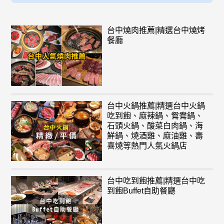
台中燒肉推薦|精選台中燒烤
餐廳
台中火鍋推薦|精選台中火鍋
吃到飽、麻辣鍋、鴛鴦鍋、
石頭火鍋、酸菜白肉鍋、海
鮮鍋、燒酒雞、麻油雞、壽
喜燒等熱門人氣火鍋店
台中吃到飽推薦|精選台中吃
到飽Buffet自助餐廳