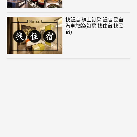
找飯店-線上訂房,飯店,民宿,
汽車旅館(訂房,找住宿,找民
宿)