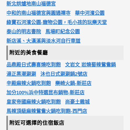
新北烘爐地南山福德宮
中和的南山福德宮與圓通禪寺
華中河濱公園
綠寶石河濱公園-寵物公園，毛小孩的玩樂天堂
泰山的明志書院
馬場町紀念公園
新店溪、大漢溪與淡水河自行車道
附近的美食餐廳
品鼎殿日式壽喜燒吃到飽
文岩文 岩燒蜀辣鴛鴦鍋
湯正黑潮涮涮
沐也日式涮涮鍋2號店
辛殿麻辣火鍋吃到飽
樂崎火鍋-新莊店
加分100%浜中特選昆布鍋物-新莊店
皇家帝國麻辣火鍋吃到飽
尚豪土雞城
馬辣頂級麻辣鴛鴦火鍋吃到飽-西門店
附近可選擇的住宿飯店