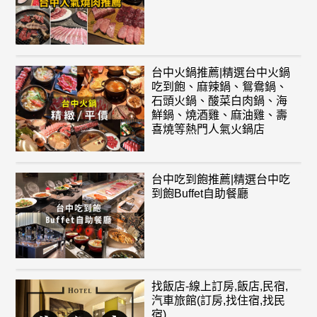
台中火鍋推薦|精選台中火鍋
吃到飽、麻辣鍋、鴛鴦鍋、
石頭火鍋、酸菜白肉鍋、海
鮮鍋、燒酒雞、麻油雞、壽
喜燒等熱門人氣火鍋店
台中吃到飽推薦|精選台中吃
到飽Buffet自助餐廳
找飯店-線上訂房,飯店,民宿,
汽車旅館(訂房,找住宿,找民
宿)