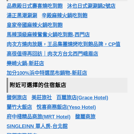
品鼎殿日式壽喜燒吃到飽
沐也日式涮涮鍋2號店
湯正黑潮涮涮
辛殿麻辣火鍋吃到飽
皇家帝國麻辣火鍋吃到飽
馬辣頂級麻辣鴛鴦火鍋吃到飽-西門店
肉次方燒肉放題，王品集團燒烤吃到飽品牌，CP值
高很值得再回訪｜肉次方台北西門峨眉店
樂崎火鍋-新莊店
加分100%浜中特選昆布鍋物-新莊店
附近可選擇的住宿飯店
馥俐旅店
美莊旅社
百麗旅店(Grace Hotel)
蘭竹大飯店
悅喜商務飯店(Yeso Hotel)
府中棧精品商旅(MRT Hotel)
馥麗商旅
SINGLEINN 單人房-台北館