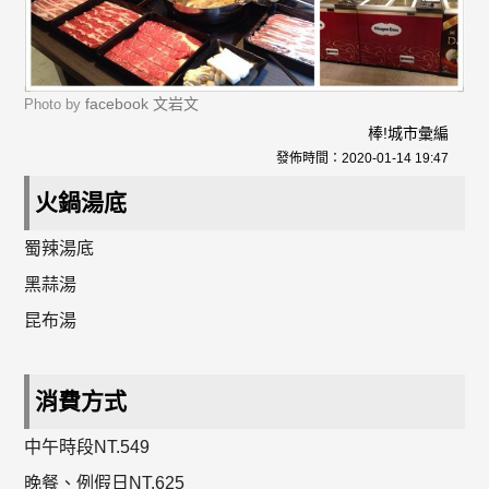
facebook 文岩文
Photo by
棒!城市彙編
發佈時間：
2020-01-14 19:47
火鍋湯底
蜀辣湯底
黑蒜湯
昆布湯
消費方式
中午時段NT.549
晚餐、例假日NT.625