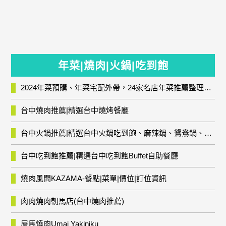
年菜|燒肉|火鍋|吃到飽
2024年菜預購、年菜宅配外帶，24家名店年菜推薦整理，圍爐輕鬆上菜團圓趣
台中燒肉推薦|精選台中燒烤餐廳
台中火鍋推薦|精選台中火鍋吃到飽、麻辣鍋、鴛鴦鍋、石頭火鍋、酸菜白肉鍋、海鮮鍋、燒酒雞、麻油雞、壽喜燒等熱門人氣火鍋店!
台中吃到飽推薦|精選台中吃到飽Buffet自助餐廳
燒肉風間KAZAMA-餐點|菜單|價位|訂位資訊
肉肉燒肉朝馬店(台中燒肉推薦)
屋馬燒肉Umai Yakiniku