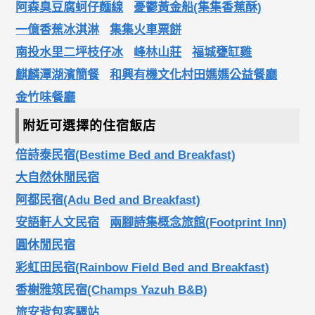
阿森臭豆腐蚵仔麵線
憂鬱黃金船(集集香蕉酥)
一億香蕉冰淇淋
集集火車票餅
南投水里二坪枝仔冰
峰林山莊
福城甕缸雞
麒麟潭湖濱簡餐
和興有機文化村田媽媽公益餐廳
金竹味餐廳
附近可選擇的住宿飯店
倍詩泰民宿(Bestime Bed and Breakfast)
大自然休閒民宿
阿都民宿(Adu Bed and Breakfast)
安語軒人文民宿
兩腳詩集概念旅館(Footprint Inn)
圓休閒民宿
彩虹田民宿(Rainbow Field Bed and Breakfast)
香榭雅筑民宿(Champs Yazuh B&B)
旅安背包客驛站