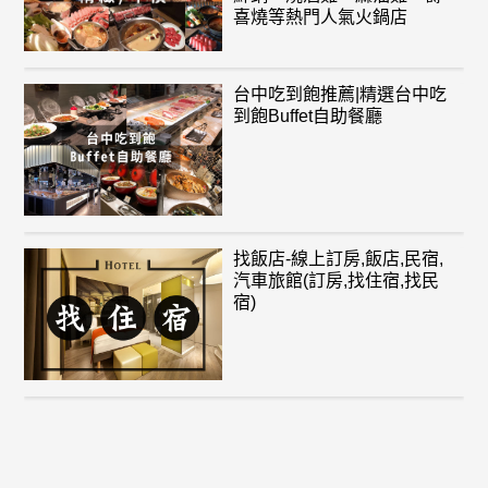
喜燒等熱門人氣火鍋店
台中吃到飽推薦|精選台中吃
到飽Buffet自助餐廳
找飯店-線上訂房,飯店,民宿,
汽車旅館(訂房,找住宿,找民
宿)