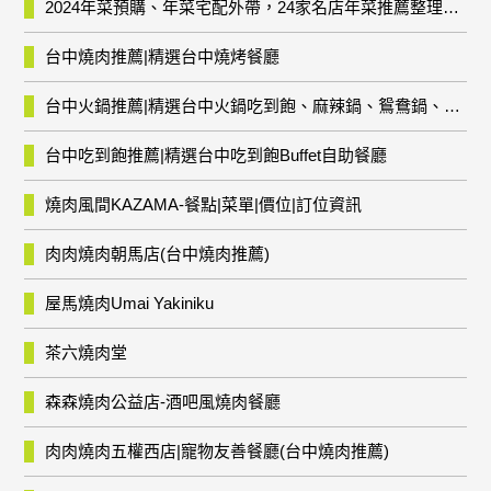
2024年菜預購、年菜宅配外帶，24家名店年菜推薦整理，圍爐輕鬆上菜團圓趣
台中燒肉推薦|精選台中燒烤餐廳
台中火鍋推薦|精選台中火鍋吃到飽、麻辣鍋、鴛鴦鍋、石頭火鍋、酸菜白肉鍋、海鮮鍋、燒酒雞、麻油雞、壽喜燒等熱門人氣火鍋店!
台中吃到飽推薦|精選台中吃到飽Buffet自助餐廳
燒肉風間KAZAMA-餐點|菜單|價位|訂位資訊
肉肉燒肉朝馬店(台中燒肉推薦)
屋馬燒肉Umai Yakiniku
茶六燒肉堂
森森燒肉公益店-酒吧風燒肉餐廳
肉肉燒肉五權西店|寵物友善餐廳(台中燒肉推薦)