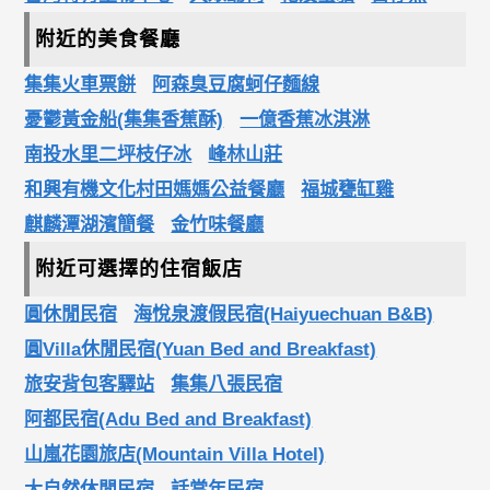
附近的美食餐廳
集集火車票餅
阿森臭豆腐蚵仔麵線
憂鬱黃金船(集集香蕉酥)
一億香蕉冰淇淋
南投水里二坪枝仔冰
峰林山莊
和興有機文化村田媽媽公益餐廳
福城甕缸雞
麒麟潭湖濱簡餐
金竹味餐廳
附近可選擇的住宿飯店
圓休閒民宿
海悅泉渡假民宿(Haiyuechuan B&B)
圓Villa休閒民宿(Yuan Bed and Breakfast)
旅安背包客驛站
集集八張民宿
阿都民宿(Adu Bed and Breakfast)
山嵐花園旅店(Mountain Villa Hotel)
大自然休閒民宿
話當年民宿