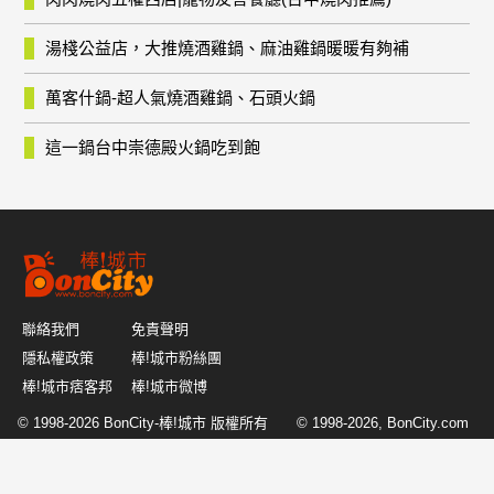
湯棧公益店，大推燒酒雞鍋、麻油雞鍋暖暖有夠補
萬客什鍋-超人氣燒酒雞鍋、石頭火鍋
這一鍋台中崇德殿火鍋吃到飽
聯絡我們
免責聲明
隱私權政策
棒!城市粉絲團
棒!城市痞客邦
棒!城市微博
© 1998-2026
BonCity-棒!城市
版權所有 © 1998-2026, BonCity.com
or its affiliates