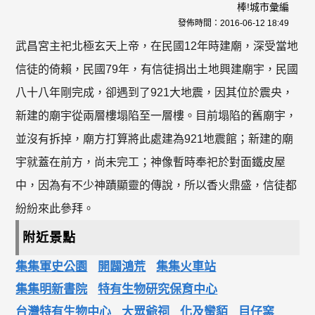
棒!城市彙編
發佈時間：
2016-06-12 18:49
武昌宮主祀北極玄天上帝，在民國12年時建廟，深受當地
信徒的倚賴，民國79年，有信徒捐出土地興建廟宇，民國
八十八年剛完成，卻遇到了921大地震，因其位於震央，
新建的廟宇從兩層樓塌陷至一層樓。目前塌陷的舊廟宇，
並沒有拆掉，廟方打算將此處建為921地震館；新建的廟
宇就蓋在前方，尚未完工；神像暫時奉祀於對面鐵皮屋
中，因為有不少神蹟顯靈的傳說，所以香火鼎盛，信徒都
紛紛來此參拜。
附近景點
集集軍史公園
開闢鴻荒
集集火車站
集集明新書院
特有生物研究保育中心
台灣特有生物中心
大眾爺祠
化及蠻貊
目仔窯