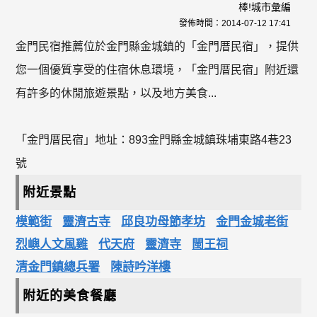
棒!城市彙編
發佈時間：
2014-07-12 17:41
金門民宿推薦位於金門縣金城鎮的「金門厝民宿」，提供
您一個優質享受的住宿休息環境，「金門厝民宿」附近還
有許多的休閒旅遊景點，以及地方美食...
「金門厝民宿」地址：893金門縣金城鎮珠埔東路4巷23
號
附近景點
模範街
靈濟古寺
邱良功母節孝坊
金門金城老街
烈嶼人文風雞
代天府
靈濟寺
閩王祠
清金門鎮總兵署
陳詩吟洋樓
附近的美食餐廳