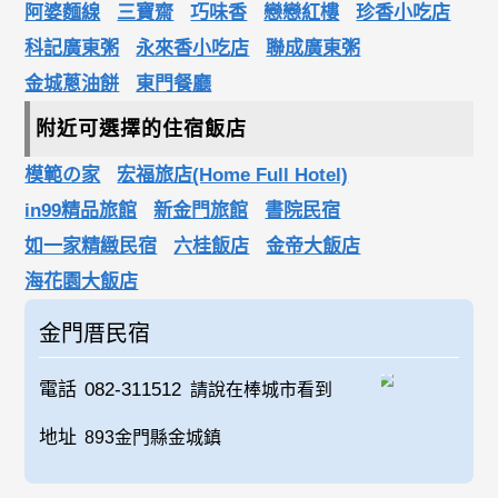
阿婆麵線
三寶齋
巧味香
戀戀紅樓
珍香小吃店
科記廣東粥
永來香小吃店
聯成廣東粥
金城蔥油餅
東門餐廳
附近可選擇的住宿飯店
模範の家
宏福旅店(Home Full Hotel)
in99精品旅館
新金門旅館
書院民宿
如一家精緻民宿
六桂飯店
金帝大飯店
海花園大飯店
金門厝民宿
電話
082-311512
請說在棒城市看到
地址
893金門縣金城鎮