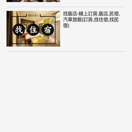
找飯店-線上訂房,飯店,民宿,
汽車旅館(訂房,找住宿,找民
宿)