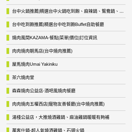
台中火鍋推薦|精選台中火鍋吃到飽、麻辣鍋、鴛鴦鍋、石頭火鍋、酸菜白肉鍋、海鮮鍋、燒酒雞、麻油雞、壽喜燒等熱門人氣火鍋店!
台中吃到飽推薦|精選台中吃到飽Buffet自助餐廳
燒肉風間KAZAMA-餐點|菜單|價位|訂位資訊
肉肉燒肉朝馬店(台中燒肉推薦)
屋馬燒肉Umai Yakiniku
茶六燒肉堂
森森燒肉公益店-酒吧風燒肉餐廳
肉肉燒肉五權西店|寵物友善餐廳(台中燒肉推薦)
湯棧公益店，大推燒酒雞鍋、麻油雞鍋暖暖有夠補
萬客什鍋-超人氣燒酒雞鍋、石頭火鍋