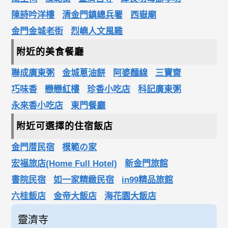
陳詩吟洋樓
清金門鎮總兵署
西嶽廟
金門金城老街
烈嶼人文風雞
附近的美食餐廳
聯成廣東粥
金城蔥油餅
阿婆麵線
三寶齋
巧味香
戀戀紅樓
珍香小吃店
科記廣東粥
永來香小吃店
東門餐廳
附近可選擇的住宿飯店
金門厝民宿
模範の家
宏福旅店(Home Full Hotel)
新金門旅館
書院民宿
如一家精緻民宿
in99精品旅館
六桂飯店
金帝大飯店
海花園大飯店
靈濟寺