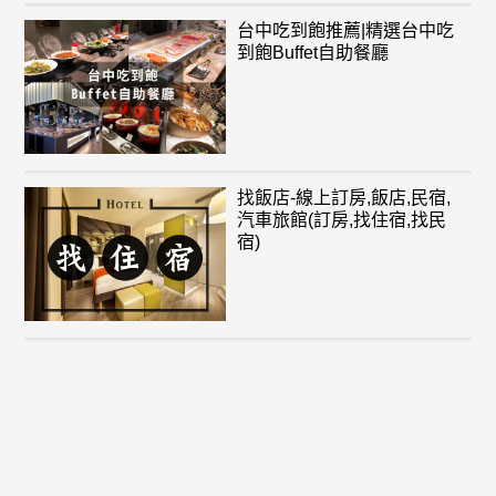
台中吃到飽推薦|精選台中吃
到飽Buffet自助餐廳
找飯店-線上訂房,飯店,民宿,
汽車旅館(訂房,找住宿,找民
宿)