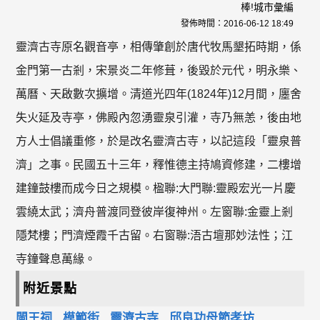
棒!城市彙編
發佈時間：
2016-06-12 18:49
靈濟古寺原名觀音亭，相傳肇創於唐代牧馬墾拓時期，係
金門第一古剎，宋景炎二年修葺，後毀於元代，明永樂、
萬曆、天啟數次擴增。清道光四年(1824年)12月間，廛舍
失火延及寺亭，佛殿內忽湧靈泉引灌，寺乃無恙，後由地
方人士倡議重修，於是改名靈濟古寺，以記這段「靈泉普
濟」之事。民國五十三年，釋惟德主持鳩資修建，二樓增
建鐘鼓樓而成今日之規模。楹聯:大門聯:靈殿宏光一片慶
雲繞太武；濟舟普渡同登彼岸復神州。左窗聯:金靈上剎
隱梵樓；門濟煙霞千古留。右窗聯:浯古壇那妙法性；江
寺鐘聲息萬緣。
附近景點
閩王祠
模範街
靈濟古寺
邱良功母節孝坊